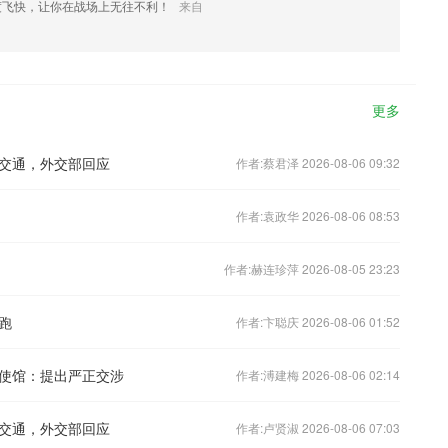
度飞快，让你在战场上无往不利！
来自
更多
交通，外交部回应
作者:蔡君泽 2026-08-06 09:32
作者:袁政华 2026-08-06 08:53
作者:赫连珍萍 2026-08-05 23:23
跑
作者:卞聪庆 2026-08-06 01:52
使馆：提出严正交涉
作者:溥建梅 2026-08-06 02:14
交通，外交部回应
作者:卢贤淑 2026-08-06 07:03