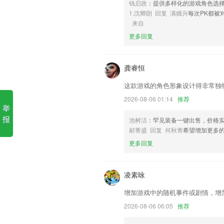
钱启政
：提供多样化的游戏角色选
室。拥有覆盖甘肃全省市县级医院和部分
1.沈卿朗 回复 满娥兴
每次PK都被
5,提供最新数据，可快速检查各大学的录
来自
6,2021年新题库,真题模拟题库,是您备
更多回复
98799摇钱树官网软件优势
龚睿恒
1.消防安全技术实务、消防安全技术综
2.·为了积极响应中央的号召，要运用信
这款游戏的角色形象设计得非常独
3.精选ps视频课程，从零基础到精通，
2026-08-06 01:14
推荐
举
4.·原贴直接展现，没有任何的加工
报
池树洁
：罕见装备一键出售，价格
5.适合小学、初中、高中的学生使用。
郝菁盛 回复 何秋菁
希望增加更多
6.好多知识用不上学了不等于白学，在线
更多回复
98799摇钱树官网更新了什么?
凌素咏
新增 多文件打包分享,避开微信分享文件限
笔记记事优化
增加游戏中的随机事件或剧情，增
1：商品详情加载优化；
2026-08-06 06:05
推荐
修复日出勤公里数与驾驶员不显示问题