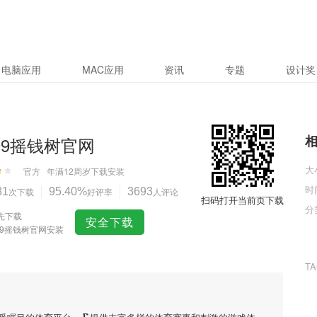
电脑应用
MAC应用
资讯
专题
设计奖
799摇钱树官网
大
官方
年满12周岁
下载安装
时
31
次下载
95.40%
好评率
3693
人评论
扫码打开当前页下载
分
先下载
安全下载
799摇钱树官网安装
T