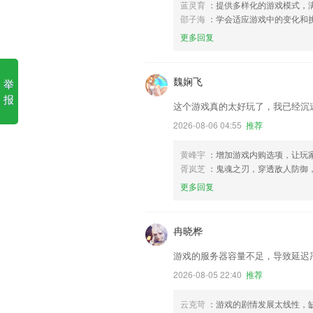
蓝灵育
：提供多样化的游戏模式，
邵子海
：学会适应游戏中的变化和
更多回复
魏娴飞
举
报
这个游戏真的太好玩了，我已经沉
2026-08-06 04:55
推荐
黄峰宇
：增加游戏内购选项，让玩
胥岚芝
：鬼魂之刃，穿透敌人防御
更多回复
冉晓桦
游戏的服务器容量不足，导致延迟
2026-08-05 22:40
推荐
云克苛
：游戏的剧情发展太线性，