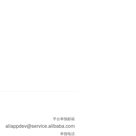
平台举报邮箱
aliappdev@service.alibaba.com
举报电话