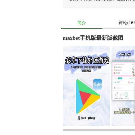
简介
评论(169
maxbet手机版最新版截图