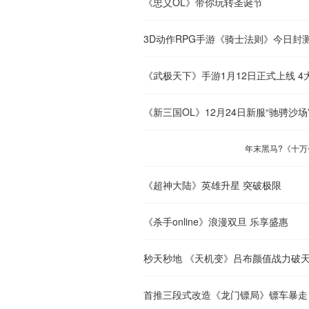
《忠义OL》带你玩转圣诞节
3D动作RPG手游《骑士法则》今日封
《武极天下》手游1月12日正式上线 
《新三国OL》12月24日新服“驰骋沙场
年末黑马?《十万
《超神大陆》英雄升星 突破极限
《杀手online》浪漫双旦 乐享盛惠
秒天秒地 《天机变》吕布颜值战力破
首推三段式改造《龙门镖局》镖车暴走