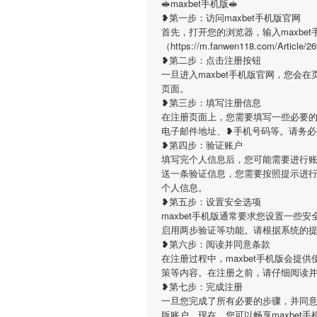
🥪maxbet手机版🥪
❥第一步：访问maxbet手机版官网
首先，打开您的浏览器，输入maxbe
（https://m.fanwen118.com/
❥第二步：点击注册按钮
一旦进入maxbet手机版官网，您
页面。
❥第三步：填写注册信息
在注册页面上，您需要填写一些必要的个
电子邮件地址、❥手机号码等。请务
❥第四步：验证账户
填写完个人信息后，您可能需要进行账
送一条验证信息，您需要按照提示进
个人信息。
❥第五步：设置安全选项
maxbet手机版通常要求您设置一
启用两步验证等功能。请根据系统的
❥第六步：阅读并同意条款
在注册过程中，maxbet手机版会
策等内容。在注册之前，请仔细阅读
❥第七步：完成注册
一旦您完成了所有必要的步骤，并同意了
版账户。现在，您可以畅享maxbe