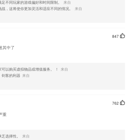
满足不同玩家的游戏偏好和时间限制。
来自
挑战，这将使你更加灵活和适应不同的情况。
来自
847
迷其中了
家可以购买虚拟物品或增值服务。 ！
来自
，剑客的利器
来自
762
严重
缺乏选择性。
来自