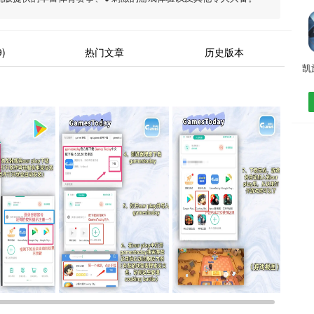
)
热门文章
历史版本