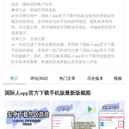
信息，确保您的账户安全。
🍔第六步：阅读并同意条款
🌠在注册过程中，
国际人app官方下载手机版
会提供使用条款和
规定供您阅读。这些条款包括平台的使用规范、隐私政策等内
容。在注册之前，请仔细阅读并理解这些条款，并确保您同意并
愿意遵守。
🍮第七步：完成注册
🧱一旦您完成了所有必要的步骤，并同意了
国际人app官方下载
手机版
的条款，恭喜您！您已经成功注册了国际人app官方下载
手机版账户。现在，您可以畅享
国际人app官方下载手机版
提供
的丰富体育赛事、刺激的游戏体验以及其他令人兴奋
简介
评论(502)
热门文章
历史版本
视频
国际人app官方下载手机版最新版截图