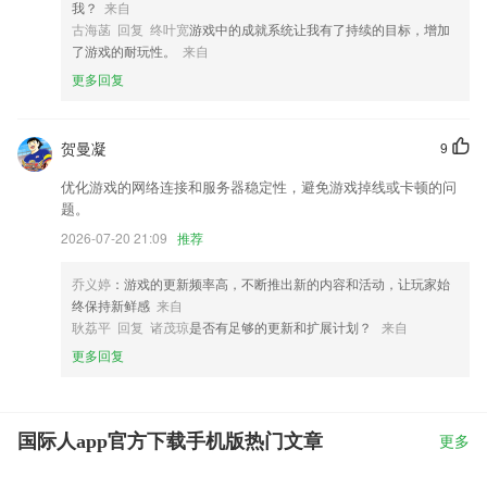
我？
来自
古海菡 回复 终叶宽
游戏中的成就系统让我有了持续的目标，增加
了游戏的耐玩性。
来自
更多回复
贺曼凝
9
优化游戏的网络连接和服务器稳定性，避免游戏掉线或卡顿的问
题。
2026-07-20 21:09
推荐
乔义婷
：游戏的更新频率高，不断推出新的内容和活动，让玩家始
终保持新鲜感
来自
耿荔平 回复 诸茂琼
是否有足够的更新和扩展计划？
来自
更多回复
国际人app官方下载手机版热门文章
更多