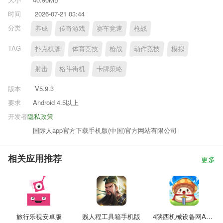
时间
2026-07-21 03:44
分类
养成
传奇游戏
赛车竞速
枪战
TAG
扑克棋牌
体育竞技
枪战
动作竞技
模拟
射击
格斗街机
卡牌策略
版本
V5.9.3
要求
Android 4.5以上
开发者
隐私政策
国际人app官方下载手机版(中国)官方网站有限公司
相关应用推荐
更多
旅行乐视安卓版
贱人程工具箱手机版
4陕西机械设备网APP