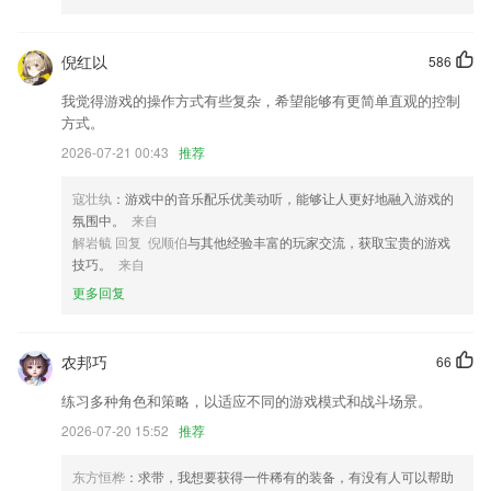
5.医生在个人中心可以对自己的信息进行管理，比如填写自己所在医院
等。
倪红以
586
6.·专项课程是非常多的，可为各行业从业者提供学习上的帮助
我觉得游戏的操作方式有些复杂，希望能够有更简单直观的控制
国际人app官方下载手机版更新了什么?
方式。
修复部分手机不能分享档期卡问题。
2026-07-21 00:43
推荐
每天推荐热门活动，让你天天有惊喜
寇壮纨
：游戏中的音乐配乐优美动听，能够让人更好地融入游戏的
优化ui，阅读界面更清爽。
氛围中。
来自
解岩毓 回复 倪顺伯
与其他经验丰富的玩家交流，获取宝贵的游戏
新增时长云存；
技巧。
来自
视频可倍速播放了
更多回复
修复点赞问题。
联系我们
农邦巧
66
以上就是国际人app官方下载手机版的介绍，如果您喜欢这款软件，您可
以到应用商店进行打分评论，说出您的使用经历，以帮助我们更好的对产
练习多种角色和策略，以适应不同的游戏模式和战斗场景。
品进行优化修改。
2026-07-20 15:52
推荐
东方恒桦
：求带，我想要获得一件稀有的装备，有没有人可以帮助