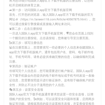
将为您详细介绍
国际人app官方下载手机版
的注册流程，让您轻
松开启精彩的体育之旅。
🚙第一步：访问国际人app官方下载手机版官网
首先，打开您的浏览器，输入
国际人app官方下载手机版
的官方
网址🍧（https://m.fanwen118.com/Article/40567875.html）。您
可以通过搜索引擎搜索或直接输入网址来访问。
⛲️第二步：点击注册按钮
一旦进入
国际人app官方下载手机版
官网，🎥您会在页面上找到
一个醒目的注册按钮。点击该按钮，您将被引导至注册页面。
🗽第三步：填写注册信息
💻在注册页面上，您需要填写一些必要的个人信息来创建
国际人
app官方下载手机版
账户。通常包括用户名、密码、电子邮件地
址、手机号码等。请务必提供准确完整的信息，以确保顺利完成
注册。
🦚第四步：验证账户
🉑填写完个人信息后，您可能需要进行账户验证。
国际人app官
方下载手机版
会向您提供的电子邮件地址或手机号码发送一条验
证信息，您需要按照提示进行验证操作。这有助于确保账户的安
全性，并防止不法分子滥用您的个人信息。
🎭第五步：设置安全选项
国际人app官方下载手机版
通常要求您设置一些安全选项，以增
强账户的安全性。🗽例如，可以设置安全问题和答案，启用两步
验证等功能。请根据系统的提示设置相关选项，并妥善保管相关