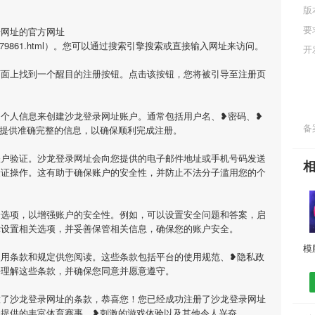
版
要
录网址的官方网址
Article/5179861.html）。您可以通过搜索引擎搜索或直接输入网址来访问。
开
页面上找到一个醒目的注册按钮。点击该按钮，您将被引导至注册页
个人信息来创建沙龙登录网址账户。通常包括用户名、❥密码、❥
备案
必提供准确完整的信息，以确保顺利完成注册。
账户验证。沙龙登录网址会向您提供的电子邮件地址或手机号码发送
验证操作。这有助于确保账户的安全性，并防止不法分子滥用您的个
全选项，以增强账户的安全性。例如，可以设置安全问题和答案，启
示设置相关选项，并妥善保管相关信息，确保您的账户安全。
使用条款和规定供您阅读。这些条款包括平台的使用规范、❥隐私政
并理解这些条款，并确保您同意并愿意遵守。
意了沙龙登录网址的条款，恭喜您！您已经成功注册了沙龙登录网址
址提供的丰富体育赛事、❥刺激的游戏体验以及其他令人兴奋。