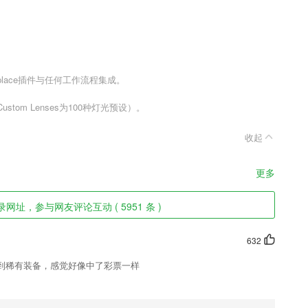
place插件与任何工作流程集成。
tom Lenses为100种灯光预设）。
收起
更多
网址，参与网友评论互动 ( 5951 条 )
632
到稀有装备，感觉好像中了彩票一样