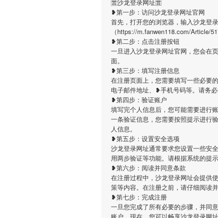
🈺沙龙登录网址🈺
❥第一步：访问沙龙登录网址官网
首先，打开您的浏览器，输入沙龙登
（https://m.fanwen118.com/
❥第二步：点击注册按钮
一旦进入沙龙登录网址官网，您会在
面。
❥第三步：填写注册信息
在注册页面上，您需要填写一些必要的
电子邮件地址、❥手机号码等。请务
❥第四步：验证账户
填写完个人信息后，您可能需要进行
一条验证信息，您需要按照提示进行
人信息。
❥第五步：设置安全选项
沙龙登录网址通常要求您设置一些安
用两步验证等功能。请根据系统的提
❥第六步：阅读并同意条款
在注册过程中，沙龙登录网址会提供
策等内容。在注册之前，请仔细阅读
❥第七步：完成注册
一旦您完成了所有必要的步骤，并同
账户。现在，您可以畅享沙龙登录网