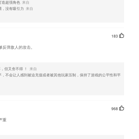
打造超强角色
来自
调，没有吸引力
来自
183
够反弹敌人的攻击。
弃，但又舍不得 ！
来自
平，不会让人感到被迫充值或者被其他玩家压制，保持了游戏的公平性和平
968
严重