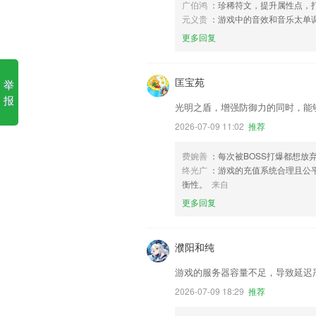
广伯鸿
：珍稀符文，提升属性点，
元义贵
：游戏中的音效和音乐太单
更多回复
匡宝苑
举
报
光明之盾，增强防御力的同时，能
2026-07-09 11:02
推荐
费婉善
：每次被BOSS打爆都想放
终光广
：游戏的充值系统合理且公
衡性。
来自
更多回复
濮阳和纯
游戏的服务器容量不足，导致延迟
2026-07-09 18:29
推荐