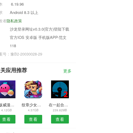
本
6.19.96
求
Android 8.3 以上
发者
隐私政策
沙龙登录网址v0.3.0(官方)登陆下载
官方IOS 安卓版 手机版APP-范文
118
号：豫B2-20030028-29
相关应用推荐
更多
模版威漫英雄自行车
纹章少女公主的贴身护卫
在一起合作冒险
4.12GB
4.57GB
239.82MB
查看
查看
查看