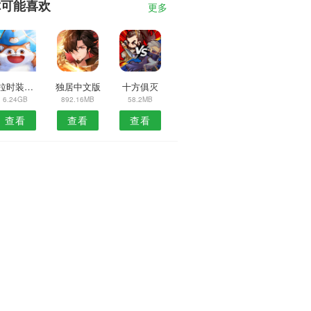
你可能喜欢
更多
贝拉时装设计
独居中文版
十方俱灭
6.24GB
892.16MB
58.2MB
查看
查看
查看