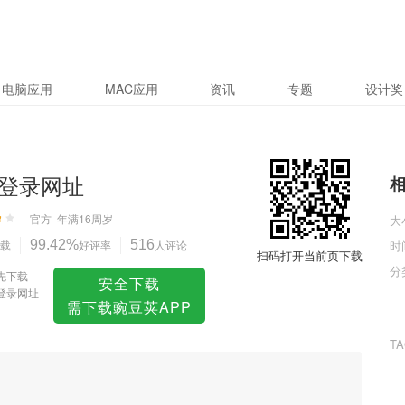
电脑应用
MAC应用
资讯
专题
设计奖
登录网址
官方
年满16周岁
大
载
99.42%
好评率
516
人评论
时
扫码打开当前页下载
分
先下载
安全下载
登录网址
需下载豌豆荚APP
T