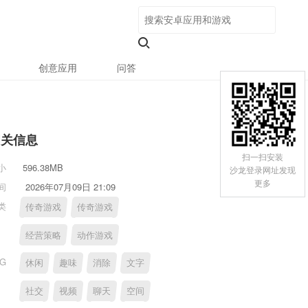
创意应用
问答
相关信息
扫一扫安装
小
596.38MB
沙龙登录网址发现
更多
间
2026年07月09日 21:09
类
传奇游戏
传奇游戏
经营策略
动作游戏
AG
休闲
趣味
消除
文字
社交
视频
聊天
空间