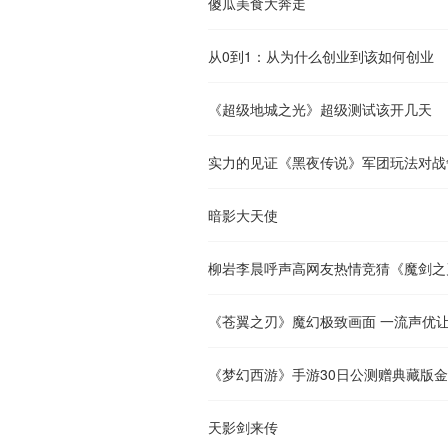
傻瓜美食大奔走
从0到1：从为什么创业到该如何创业
《超级地城之光》超级测试该开几天
实力的见证《黑夜传说》军团玩法对战
暗影大天使
柳岩李晨呼声高网友热情竞猜《魔剑之
《苍翼之刃》魔幻极致画面 一流声优
《梦幻西游》手游30日公测赠典藏版
天影剑来传