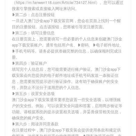
（https://m.fanwen118.com/Article/734127.html）。您可以通过
搜索引擎搜索或直接输入网址来访问。
❥第二步：点击注册按钮
一旦进入澳门沙金app下载安装官网，您会在页面上找到一个醒
目的注册按钮。点击该按钮，您将被引导至注册页面。
❥第三步：填写注册信息
在注册页面上，您需要填写一些必要的个人信息来创建澳门沙金
app下载安装账户。通常包括用户名、❥密码、❥电子邮件地址、
❥手机号码等。请务必提供准确完整的信息，以确保顺利完成注
册。
❥第四步：验证账户
填写完个人信息后，您可能需要进行账户验证。澳门沙金app下
载安装会向您提供的电子邮件地址或手机号码发送一条验证信
息，您需要按照提示进行验证操作。这有助于确保账户的安全
性，并防止不法分子滥用您的个人信息。
❥第五步：设置安全选项
澳门沙金app下载安装通常要求您设置一些安全选项，以增强账
户的安全性。例如，可以设置安全问题和答案，启用两步验证等
功能。请根据系统的提示设置相关选项，并妥善保管相关信息，
确保您的账户安全。
❥第六步：阅读并同意条款
在注册过程中，澳门沙金app下载安装会提供使用条款和规定供
您阅读。这些条款包括平台的使用规范、❥隐私政策等内容。在