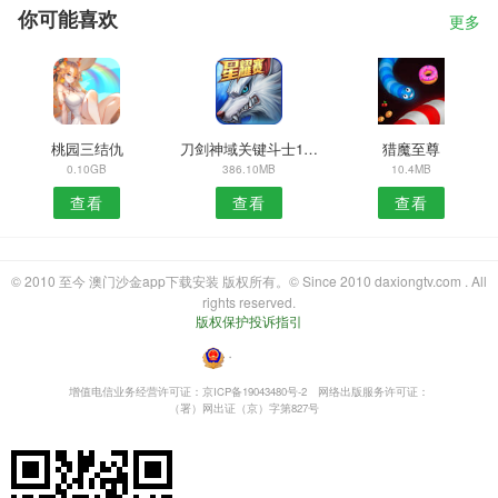
你可能喜欢
更多
桃园三结仇
刀剑神域关键斗士1.6.5
猎魔至尊
0.10GB
386.10MB
10.4MB
查看
查看
查看
© 2010 至今 澳门沙金app下载安装 版权所有。© Since 2010 daxiongtv.com . All
rights reserved.
版权保护投诉指引
・
增值电信业务经营许可证：京ICP备19043480号-2
网络出版服务许可证：
（署）网出证（京）字第827号