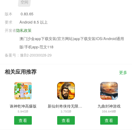
空间
版本
0.83.65
要求
Android 8.5 以上
开发者
隐私政策
澳门沙金app下载安装(官方网站)app下载安装IOS/Android通用
版/手机app-范文118
备案号：豫B2-20030028-29
相关应用推荐
更多
诛神乾坤高爆版
新仙剑奇侠传无限元宝版
九曲封神游戏
5.94GB
3.75GB
356.64MB
查看
查看
查看