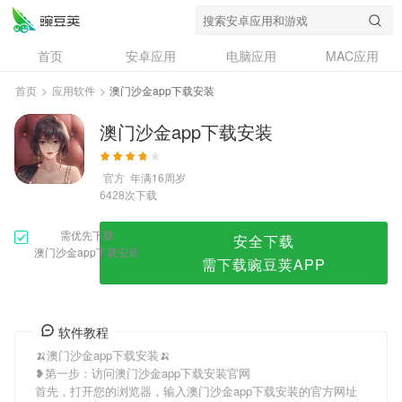
澳门沙金app下载安装
首页
安卓应用
电脑应用
MAC应用
资讯
专题
设计奖
创意应用
首页
>
应用软件
>
澳门沙金app下载安装
问答
澳门沙金app下载安装
官方
年满16周岁
次下载
6428
需优先下载
安全下载
澳门沙金app下载安装
需下载豌豆荚APP
软件教程
🍌澳门沙金app下载安装🍌
❥第一步：访问澳门沙金app下载安装官网
首先，打开您的浏览器，输入澳门沙金app下载安装的官方网址