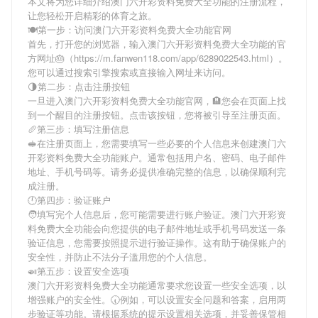
本文将为您详细介绍
澳门六开彩资料免费大全功能
的注册流程，
让您轻松开启精彩的体育之旅。
🍽第一步：访问澳门六开彩资料免费大全功能官网
首先，打开您的浏览器，输入
澳门六开彩资料免费大全功能
的官
方网址🎂（https://m.fanwen118.com/app/6289022543.html）。
您可以通过搜索引擎搜索或直接输入网址来访问。
🌗第二步：点击注册按钮
一旦进入
澳门六开彩资料免费大全功能
官网，🏨您会在页面上找
到一个醒目的注册按钮。点击该按钮，您将被引导至注册页面。
🥖第三步：填写注册信息
🥪在注册页面上，您需要填写一些必要的个人信息来创建
澳门六
开彩资料免费大全功能
账户。通常包括用户名、密码、电子邮件
地址、手机号码等。请务必提供准确完整的信息，以确保顺利完
成注册。
🕛第四步：验证账户
🧑填写完个人信息后，您可能需要进行账户验证。
澳门六开彩资
料免费大全功能
会向您提供的电子邮件地址或手机号码发送一条
验证信息，您需要按照提示进行验证操作。这有助于确保账户的
安全性，并防止不法分子滥用您的个人信息。
🍛第五步：设置安全选项
澳门六开彩资料免费大全功能
通常要求您设置一些安全选项，以
增强账户的安全性。🕢例如，可以设置安全问题和答案，启用两
步验证等功能。请根据系统的提示设置相关选项，并妥善保管相