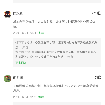
「会员中心」界面交互优化，权益升级；
增加看度文化的应用场景种类，优化文化地图文化日历等功能的用户体
国斌真
770
验；
增加自定义选项，如人物外观、装备等，让玩家个性化游戏体
新增【清除广告】功能；
验。
收款账户更换结算历史清单记录
2026-06-04 10:04
推荐
增加了拉黑恶意用户功能 ；
钟芬菲
：提供社交媒体分享功能，让玩家与朋友分享游戏成就和乐
优化部分布局展示效果；
趣。
来自
联系我们
方仁翰 回复 蔡昌
增加游戏中的音效和背景音乐，营造出更加真实
以上就是澳门六开彩资料免费大全功能的介绍，如果您喜欢这款软件，您
和沉浸的游戏体验，提升用户的参与感。
来自
可以到应用商店进行打分评论，说出您的使用经历，以帮助我们更好的对
更多回复
产品进行优化修改。
阎月阳
47
了解游戏规则和机制，掌握基本操作技巧，才能更好地享受游戏
乐趣。
2026-06-04 09:02
推荐