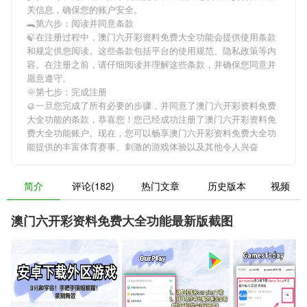
关信息，确保您的账户安全。
🐊第六步：阅读并同意条款
🍃在注册过程中，
澳门六开彩资料免费大全功能
会提供使用条款
和规定供您阅读。这些条款包括平台的使用规范、隐私政策等内
容。在注册之前，请仔细阅读并理解这些条款，并确保您同意并
愿意遵守。
🌞第七步：完成注册
🥮一旦您完成了所有必要的步骤，并同意了
澳门六开彩资料免费
大全功能
的条款，恭喜您！您已经成功注册了澳门六开彩资料免
费大全功能账户。现在，您可以畅享
澳门六开彩资料免费大全功
能
提供的丰富体育赛事、刺激的游戏体验以及其他令人兴奋
简介
评论(182)
热门文章
历史版本
视频
澳门六开彩资料免费大全功能最新版截图