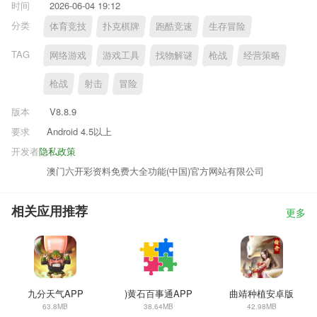
时间
2026-06-04 19:12
分类
体育竞技
扑克棋牌
跑酷竞速
生存冒险
TAG
网络游戏
游戏工具
找物解谜
枪战
经营策略
枪战
射击
冒险
版本
V8.8.9
要求
Android 4.5以上
开发者
隐私政策
澳门六开彩资料免费大全功能(中国)官方网站有限公司
相关应用推荐
更多
九分天气APP
)黄石百事通APP
曲靖种植安卓版
63.8MB
38.64MB
42.98MB