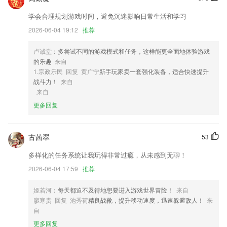
2,图片上传拍照翻译大师app经过加密操作，无需担心隐私；
学会合理规划游戏时间，避免沉迷影响日常生活和学习
3,【众多应用场景】
2026-06-04 19:12
推荐
4,月薪、时薪一目了然
卢诚堂
：多尝试不同的游戏模式和任务，这样能更全面地体验游戏
5,智能跟进了解报事报修进度，方便了解报事报修处理情况；
的乐趣
来自
6,随时都能学习和练习题目，学习和巩固一站式完成；
1.宗政乐民 回复 黄广宁
新手玩家卖一套强化装备，适合快速提升
战斗力！
来自
澳门六开彩资料免费大全功能软件优势
来自
1.智能纠音，大量开口机会，让孩子迅速提高口语。
更多回复
2.让你做的所有测试考题均赶在其他考生的前端。
3.帮助2265同学们顺利通过成教考试。同时，还有智能题库系统，帮助同
古茜翠
53
学们查漏补缺。
多样化的任务系统让我玩得非常过瘾，从未感到无聊！
4.往期直播回放；
2026-06-04 17:59
推荐
5.为全中国的孩子提供优质的、与国际前沿接轨的计算思维与创新教育。
姬若河
：每天都迫不及待地想要进入游戏世界冒险！
来自
6.这里包含励志语录，情感文案，爱情宣言，名言名句，电影台词，以及
廖寒贵 回复 池秀荷
精良战靴，提升移动速度，迅速躲避敌人！
来
背景图集等等。
自
澳门六开彩资料免费大全功能更新了什么?
更多回复