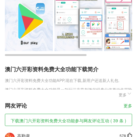
澳门六开彩资料免费大全功能下载简介
澳门六开彩资料免费大全功能
APP,现在下载,新用户还送新人礼包.
澳门六开彩资料免费大全功能是一款玩法非常刺激的经典仙侠类动作冒险
更多
手游，每个玩家都可以获取很多的奖励，只不过这些奖励是需要玩家通过
游戏中的玩法和任务来获取，玩家通过的玩法和任务越多获取的奖励也就
网友评论
更多
会越多，毕竟这些奖励能够帮助玩家快速提升实力。
澳门六开彩资料免费大全功能软件特色
下载澳门六开彩资料免费大全功能参与网友评论互动 ( 39 条 )
1,名校老师讲解,结合趣味性和专业性的教学视频,在线查找你需要的课程
内容;
高勤凝
578