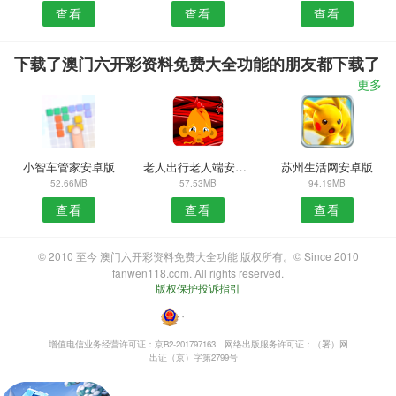
查看
查看
查看
下载了澳门六开彩资料免费大全功能的朋友都下载了
更多
小智车管家安卓版
老人出行老人端安卓版
苏州生活网安卓版
52.66MB
57.53MB
94.19MB
查看
查看
查看
© 2010 至今 澳门六开彩资料免费大全功能 版权所有。© Since 2010
fanwen118.com. All rights reserved.
版权保护投诉指引
・
增值电信业务经营许可证：京B2-201797163
网络出版服务许可证：（署）网
出证（京）字第2799号