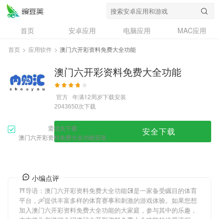
首页
安卓应用
电脑应用
MAC应用
资讯
专题
设计奖
创意应用
首页
>
应用软件
>
澳门六开彩资料免费大全功能
问答
澳门六开彩资料免费大全功能
官方
年满12周岁
下载安装
次下载
2043650
需优先下载
安全下载
澳门六开彩资料免费大全功能安装
小编点评
⛩导语：
澳门六开彩资料免费大全功能
💽是一家备受瞩目的体育
平台，🛶提供丰富多样的体育赛事和刺激的游戏体验。如果您想
加入
澳门六开彩资料免费大全功能
的大家庭，参与其中的乐趣，