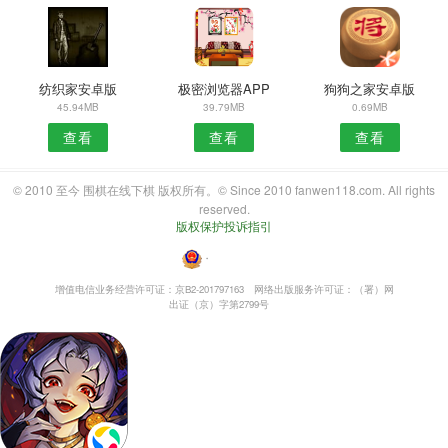
纺织家安卓版
极密浏览器APP
狗狗之家安卓版
45.94MB
39.79MB
0.69MB
查看
查看
查看
© 2010 至今 围棋在线下棋 版权所有。© Since 2010 fanwen118.com. All rights
reserved.
版权保护投诉指引
・
增值电信业务经营许可证：京B2-201797163
网络出版服务许可证：（署）网
出证（京）字第2799号