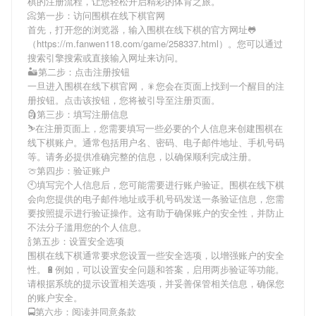
棋
的注册流程，让您轻松开启精彩的体育之旅。
📀第一步：访问围棋在线下棋官网
首先，打开您的浏览器，输入
围棋在线下棋
的官方网址🐸
（https://m.fanwen118.com/game/258337.html）。您可以通过
搜索引擎搜索或直接输入网址来访问。
🏜第二步：点击注册按钮
一旦进入
围棋在线下棋
官网，🎇您会在页面上找到一个醒目的注
册按钮。点击该按钮，您将被引导至注册页面。
🗿第三步：填写注册信息
⛷在注册页面上，您需要填写一些必要的个人信息来创建
围棋在
线下棋
账户。通常包括用户名、密码、电子邮件地址、手机号码
等。请务必提供准确完整的信息，以确保顺利完成注册。
🍈第四步：验证账户
🕙填写完个人信息后，您可能需要进行账户验证。
围棋在线下棋
会向您提供的电子邮件地址或手机号码发送一条验证信息，您需
要按照提示进行验证操作。这有助于确保账户的安全性，并防止
不法分子滥用您的个人信息。
🍾第五步：设置安全选项
围棋在线下棋
通常要求您设置一些安全选项，以增强账户的安全
性。🔋例如，可以设置安全问题和答案，启用两步验证等功能。
请根据系统的提示设置相关选项，并妥善保管相关信息，确保您
的账户安全。
🚍第六步：阅读并同意条款