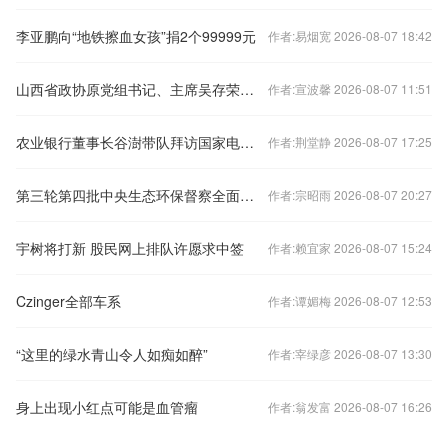
李亚鹏向“地铁擦血女孩”捐2个99999元
作者:易烟宽 2026-08-07 18:42
山西省政协原党组书记、主席吴存荣严重违纪违法被开除党籍和公职
作者:宣波馨 2026-08-07 11:51
农业银行董事长谷澍带队拜访国家电网有限公司董事长张智刚
作者:荆堂静 2026-08-07 17:25
第三轮第四批中央生态环保督察全面启动
作者:宗昭雨 2026-08-07 20:27
宇树将打新 股民网上排队许愿求中签
作者:赖宜家 2026-08-07 15:24
Czinger全部车系
作者:谭媚梅 2026-08-07 12:53
“这里的绿水青山令人如痴如醉”
作者:宰绿彦 2026-08-07 13:30
身上出现小红点可能是血管瘤
作者:翁发富 2026-08-07 16:26