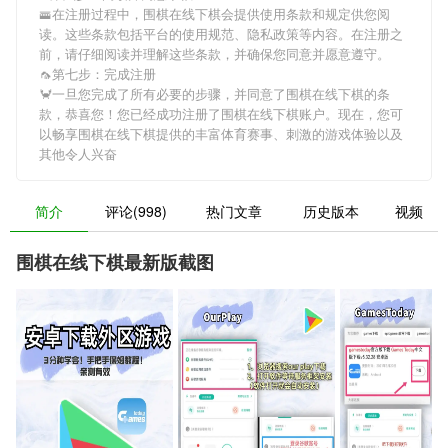
🚟在注册过程中，
围棋在线下棋
会提供使用条款和规定供您阅
读。这些条款包括平台的使用规范、隐私政策等内容。在注册之
前，请仔细阅读并理解这些条款，并确保您同意并愿意遵守。
🦟第七步：完成注册
🦀一旦您完成了所有必要的步骤，并同意了
围棋在线下棋
的条
款，恭喜您！您已经成功注册了围棋在线下棋账户。现在，您可
以畅享
围棋在线下棋
提供的丰富体育赛事、刺激的游戏体验以及
其他令人兴奋
简介
评论(998)
热门文章
历史版本
视频
围棋在线下棋最新版截图