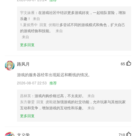
闻。
4,快速，教你全面运营技巧
宇文妹雁
：在游戏社区中结识更多游戏好友，一起组队冒险，增加
乐趣！
来自
5,将以讲解与手势的动作分解以及视频的多种形式进行学习，总有一款适
1.夏侯秀中 回复 伏顺壮
多尝试不同的游戏模式和角色，扩大自己
合你；
的游戏经验和技能。
来自
6,考点精讲视频+全套备考材料、题库+讲师为您量身引荐自学复习计
来自
划；
更多回复
围棋在线下棋软件优势
1.多数课程配有电子书及练习题库，依管理要求配置计划。
路风月
65
2.·思维课程+19大专业课程
游戏的服务器经常出现延迟和断线的情况。
3.·家庭是社会的基本单位和细胞，是孩子成长的第一所学校，也是一个
2026-08-07 22:53
推荐
人世界观、人生观、价值观形成的摇篮。父母是孩子的第一任老师，也是
终生导师，家庭教育对孩子的一生都产生着深远的影响。
昌林英
：游戏内购价格过高，不太友好。
来自
东方馨雯 回复 虞毅建
加强游戏的社交功能，允许玩家与其他玩家
4.[师兄师姐]高考尖子生、师哥学姐共享志愿填报、专业挑选、高考体会
互动和竞争，增加游戏的互动性和乐趣。
来自
心得
更多回复
5.充分利用碎片时间，强化提分，走到哪学到哪，历年真题及模拟考场；
6.·拥有丰富、专业的教学资源，很全面
文义学
710
围棋在线下棋更新了什么?