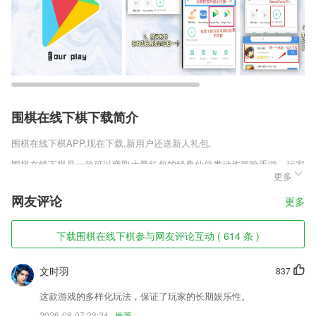
围棋在线下棋下载简介
围棋在线下棋
APP,现在下载,新用户还送新人礼包.
围棋在线下棋是一款可以赚取大量红包的经典仙侠类动作冒险手游，玩家
更多
在这款游戏中是可以获取大量的资源和红包，拥有这些资源和红包就可以
快速的进行成长，而且红包还能提现到现实生活中进行使用，只不过需要
网友评论
更多
手续费。
围棋在线下棋软件特色
下载围棋在线下棋参与网友评论互动 ( 614 条 )
1,【英美名校外教】全英文环境，塑造仿母语的学习环境；高质量外教，
保障学习者的纯正发音。
文时羽
837
2,针对个人，提供一整套医疗安康效劳，手机既是你的私人医生。
这款游戏的多样化玩法，保证了玩家的长期娱乐性。
3,只要一个账号，所有兴趣信息全部云端同步，随时随地，只看自己的新
2026-08-07 23:24
推荐