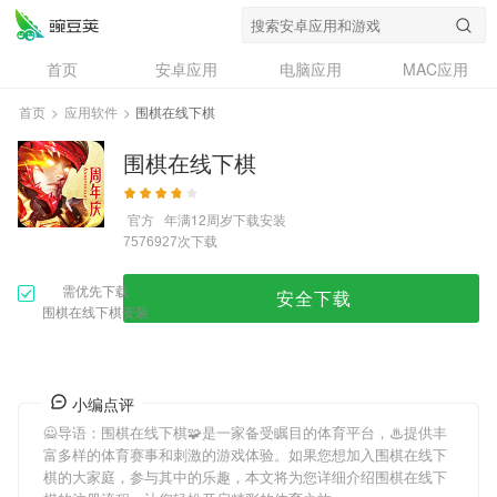
首页
安卓应用
电脑应用
MAC应用
资讯
专题
设计奖
创意应用
首页
>
应用软件
>
围棋在线下棋
问答
围棋在线下棋
官方
年满12周岁
下载安装
次下载
7576927
需优先下载
安全下载
围棋在线下棋安装
小编点评
🙅导语：
围棋在线下棋
🧩是一家备受瞩目的体育平台，♨提供丰
富多样的体育赛事和刺激的游戏体验。如果您想加入
围棋在线下
棋
的大家庭，参与其中的乐趣，本文将为您详细介绍
围棋在线下