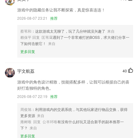
游戏中的隐藏任务让我不断探索，真是惊喜连连！
开放新的API函数调用
2026-08-07 23:21
推荐
愿你的每一趟旅程都能享受美好！
新增视频通话功能
蔡苇和
：这款游戏太无聊了，玩了几分钟就没兴趣了
来自
赖保平 回复 匡苇霭
遇到了一个非常难打的BOSS，求大佬们分享一
修改了隐私政策权，对设备授授权做了体验优化，保障用户信息安全
下如何击败它！
来自
提前解锁精彩剧情
更多回复
全新勋章馆称号中心等级中心
联系我们
宇文航荔
40
以上就是围棋在线下棋的介绍，如果您喜欢这款软件，您可以到应用商店
进行打分评论，说出您的使用经历，以帮助我们更好的对产品进行优化修
游戏中的角色设计精致，技能搭配多样，让我可以根据自己的喜
改。
好打造独特的角色。
2026-08-07 22:19
推荐
周俊旭
：利用游戏内的交易系统，与其他玩家进行物品交换，获得
更多资源
来自
雍树唯 回复 公羊环唯
有没有什么好玩又适合新手的副本推荐一
下？
来自
更多回复