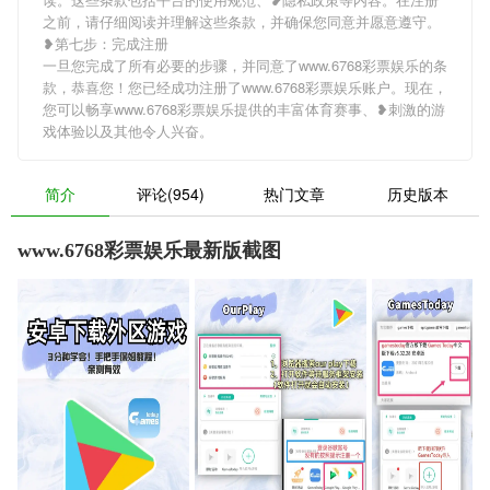
之前，请仔细阅读并理解这些条款，并确保您同意并愿意遵守。
❥第七步：完成注册
一旦您完成了所有必要的步骤，并同意了www.6768彩票娱乐的条
款，恭喜您！您已经成功注册了www.6768彩票娱乐账户。现在，
您可以畅享www.6768彩票娱乐提供的丰富体育赛事、❥刺激的游
戏体验以及其他令人兴奋。
简介
评论(954)
热门文章
历史版本
www.6768彩票娱乐最新版截图