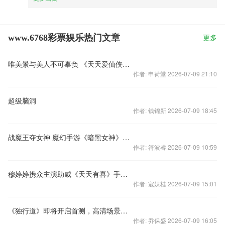
www.6768彩票娱乐热门文章
更多
唯美景与美人不可辜负 《天天爱仙侠》携美同游蜀山
作者: 申荷堂 2026-07-09 21:10
超级脑洞
作者: 钱锦新 2026-07-09 18:45
战魔王夺女神 魔幻手游《暗黑女神》今日强势登陆安卓
作者: 符波睿 2026-07-09 10:59
穆婷婷携众主演助威《天天有喜》手游 不删档测试即将打
作者: 寇妹桂 2026-07-09 15:01
《独行道》即将开启首测，高清场景人设曝光
作者: 乔保盛 2026-07-09 16:05