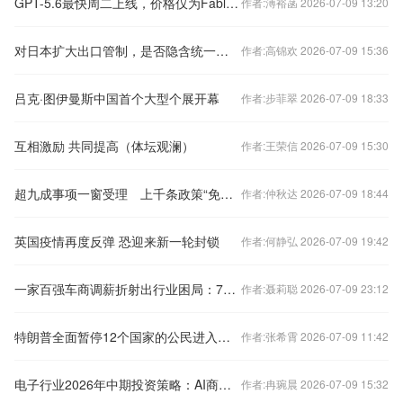
GPT-5.6最快周二上线，价格仅为Fable 5一半
作者:溥裕菡 2026-07-09 13:20
对日本扩大出口管制，是否隐含统一时间表？
作者:高锦欢 2026-07-09 15:36
吕克·图伊曼斯中国首个大型个展开幕
作者:步菲翠 2026-07-09 18:33
互相激励 共同提高（体坛观澜）
作者:王荣信 2026-07-09 15:30
超九成事项一窗受理 上千条政策“免申即享”
作者:仲秋达 2026-07-09 18:44
英国疫情再度反弹 恐迎来新一轮封锁
作者:何静弘 2026-07-09 19:42
一家百强车商调薪折射出行业困局：7月中高层薪资停发，基层统一七折
作者:聂莉聪 2026-07-09 23:12
特朗普全面暂停12个国家的公民进入美国
作者:张希霄 2026-07-09 11:42
电子行业2026年中期投资策略：AI商业化加速驱动算力景气上行 电子元件产业链迎黄金机遇期
作者:冉琬晨 2026-07-09 15:32