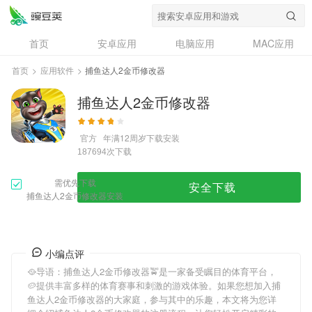
首页
安卓应用
电脑应用
MAC应用
资讯
专题
设计奖
创意应用
首页
>
应用软件
>
捕鱼达人2金币修改器
问答
捕鱼达人2金币修改器
官方
年满12周岁
下载安装
次下载
187694
需优先下载
安全下载
捕鱼达人2金币修改器安装
小编点评
🥘导语：
捕鱼达人2金币修改器
🚖是一家备受瞩目的体育平台，
🥔提供丰富多样的体育赛事和刺激的游戏体验。如果您想加入
捕
鱼达人2金币修改器
的大家庭，参与其中的乐趣，本文将为您详