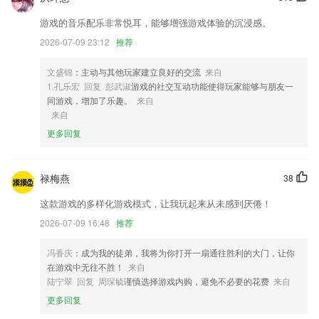
2,你所收藏的单词与句子，都将在此处展示，方便你快速查看与记忆。
游戏的音乐配乐非常悦耳，能够增强游戏体验的沉浸感。
3,在线下载观看，无需从云盘下载，输入账号密码即可在线或下载观看。
2026-07-09 23:12
推荐
4,手机图库轻松管理手机上所有图片，并按照片、视频、GIF归类、微信
图片、qq图片归类;并自动查找系统隐藏及缓存图片，方便您清理垃圾图
文盛锦
：主动与其他玩家建立良好的交流
来自
片;
1.孔乐宏 回复 彭武淑
游戏的社交互动功能使得玩家能够与朋友一
同游戏，增加了乐趣。
来自
5,沉浸式小说阅读体验
来自
6,智能学习:发现弱点,透过智能推送个人化练习,针对性清除弱点,巩固已
更多回复
学知识点
捕鱼达人2金币修改器软件优势
禄梅燕
38
1.App含有魔方教程、魔方公式等学习资料；
这款游戏的多样化游戏模式，让我玩起来从未感到厌倦！
2.软件上面的课程都是非常丰富的，让用户能学习不同的知识
2026-07-09 16:48
推荐
3.双师课堂的辅导老师是学校优秀的面授班老师，专业能力过硬，责任心
强。课前，辅导老师与主讲老师研讨课程，集体备课；课中，辅导老师陪
冯香庆
：成为我的徒弟，我将为你打开一扇通往胜利的大门，让你
伴2265学生，管理课堂，及时答疑解惑，保证当堂学习质量；课后，辅
在游戏中无往不胜！
来自
导老师与学生进行1对1沟通，跟家长保持高频交流。
陆宁翠 回复 周琛毓
谨慎选择游戏内购，避免不必要的花费
来自
4.系统主要功能包括毕业论文检测，期刊发表文献检测，作业检测，自建
更多回复
库对比等