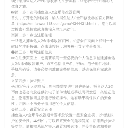
细介绍
捕鱼达人2金币修改器
的注册流程，让您轻松开启精彩的
体育之旅。
📸第一步：访问捕鱼达人2金币修改器官网
首先，打开您的浏览器，输入
捕鱼达人2金币修改器
的官方网址
🚢（https://m.fanwen118.com/game/4344431.html）。您可以通
过搜索引擎搜索或直接输入网址来访问。
🈳第二步：点击注册按钮
一旦进入
捕鱼达人2金币修改器
官网，🍗您会在页面上找到一个
醒目的注册按钮。点击该按钮，您将被引导至注册页面。
🖨第三步：填写注册信息
🎺在注册页面上，您需要填写一些必要的个人信息来创建
捕鱼达
人2金币修改器
账户。通常包括用户名、密码、电子邮件地址、
手机号码等。请务必提供准确完整的信息，以确保顺利完成注
册。
🏺第四步：验证账户
🚲填写完个人信息后，您可能需要进行账户验证。
捕鱼达人2金
币修改器
会向您提供的电子邮件地址或手机号码发送一条验证信
息，您需要按照提示进行验证操作。这有助于确保账户的安全
性，并防止不法分子滥用您的个人信息。
🍘第五步：设置安全选项
捕鱼达人2金币修改器
通常要求您设置一些安全选项，以增强账
户的安全性。🌋例如，可以设置安全问题和答案，启用两步验证
等功能。请根据系统的提示设置相关选项，并妥善保管相关信