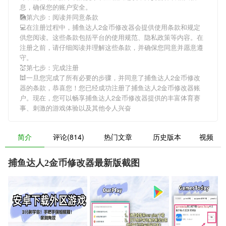
息，确保您的账户安全。
🎑第六步：阅读并同意条款
💻在注册过程中，
捕鱼达人2金币修改器
会提供使用条款和规定
供您阅读。这些条款包括平台的使用规范、隐私政策等内容。在
注册之前，请仔细阅读并理解这些条款，并确保您同意并愿意遵
守。
💒第七步：完成注册
🕍一旦您完成了所有必要的步骤，并同意了
捕鱼达人2金币修改
器
的条款，恭喜您！您已经成功注册了捕鱼达人2金币修改器账
户。现在，您可以畅享
捕鱼达人2金币修改器
提供的丰富体育赛
事、刺激的游戏体验以及其他令人兴奋
简介
评论(814)
热门文章
历史版本
视频
捕鱼达人2金币修改器最新版截图