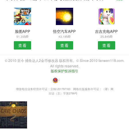
脸图APP
悟空汽车APP
吉吉充电APP
51.35MB
43.18MB
25.84MB
查看
查看
查看
© 2010 至今 捕鱼达人2金币修改器 版权所有。© Since 2010 fanwen118.com.
All rights reserved.
版权保护投诉指引
・
增值电信业务经营许可证：京B2-201797163
网络出版服务许可证：（署）网
出证（京）字第2799号