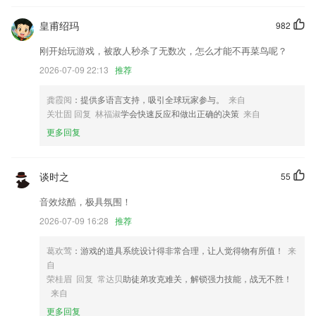
5.【我的】在这里对自己的账户进行一个简单的管理
皇甫绍玛
982
6.课本点读，同步部编版语文教材、纯正发音、智能评分。
刚开始玩游戏，被敌人秒杀了无数次，怎么才能不再菜鸟呢？
捕鱼达人2金币修改器更新了什么?
2026-07-09 22:13
推荐
pdf预览优化及其他功能优化
龚霞阅
：提供多语言支持，吸引全球玩家参与。
来自
模块新增优化；
关壮固 回复 林福淑
学会快速反应和做出正确的决策
来自
修正某些角色无法显示整改项目的整改对象问题。
更多回复
新用户超值福利：享首月全平台免费畅读~新增超多新用户豪礼登录天天
送哦！
谈时之
55
“微旅游”&“研学游”板块上线。
海量贴纸上新，打造你的超个性Plog～
音效炫酷，极具氛围！
2026-07-09 16:28
推荐
联系我们
以上就是捕鱼达人2金币修改器的介绍，如果您喜欢这款软件，您可以到
应用商店进行打分评论，说出您的使用经历，以帮助我们更好的对产品进
葛欢莺
：游戏的道具系统设计得非常合理，让人觉得物有所值！
来
行优化修改。
自
荣桂眉 回复 常达贝
助徒弟攻克难关，解锁强力技能，战无不胜！
来自
更多回复