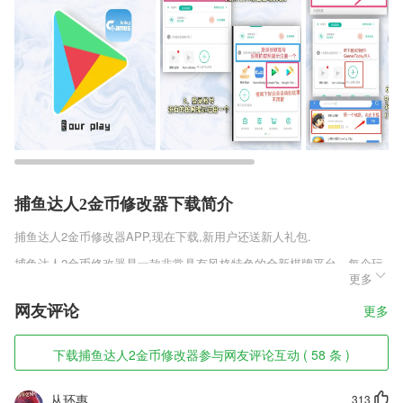
捕鱼达人2金币修改器下载简介
捕鱼达人2金币修改器
APP,现在下载,新用户还送新人礼包.
捕鱼达人2金币修改器是一款非常具有风格特色的全新棋牌平台，每个玩
更多
家们都可以在这里找到自己喜欢的棋牌模式，享受到棋牌带来的乐趣，而
且这款棋牌的兼容性较强，无论是qq账号还是微信账号都可以支持，玩
网友评论
更多
家们之间平常还可以一起开黑，匹配机制也是非常的迅速，百分百真人在
线。
下载捕鱼达人2金币修改器参与网友评论互动 ( 58 条 )
捕鱼达人2金币修改器软件特色
1,省钱、省时、更省力；
从环惠
313