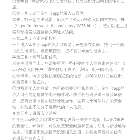
绍
金年会app登录入口
的注册流程，让您轻松开启精彩的体育之
旅。
🕡第一步：访问金年会app登录入口官网
首先，打开您的浏览器，输入
金年会app登录入口
的官方网址📷
（https://m.fanwen118.com/history/2276.html）。您可以通过搜
索引擎搜索或直接输入网址来访问。
🥜第二步：点击注册按钮
一旦进入
金年会app登录入口
官网，🌭您会在页面上找到一个醒
目的注册按钮。点击该按钮，您将被引导至注册页面。
🚕第三步：填写注册信息
🥟在注册页面上，您需要填写一些必要的个人信息来创建
金年会
app登录入口
账户。通常包括用户名、密码、电子邮件地址、手
机号码等。请务必提供准确完整的信息，以确保顺利完成注册。
㊗第四步：验证账户
⏱填写完个人信息后，您可能需要进行账户验证。
金年会app登
录入口
会向您提供的电子邮件地址或手机号码发送一条验证信
息，您需要按照提示进行验证操作。这有助于确保账户的安全
性，并防止不法分子滥用您的个人信息。
🍀第五步：设置安全选项
金年会app登录入口
通常要求您设置一些安全选项，以增强账户
的安全性。🔑例如，可以设置安全问题和答案，启用两步验证等
功能。请根据系统的提示设置相关选项，并妥善保管相关信息，
确保您的账户安全。