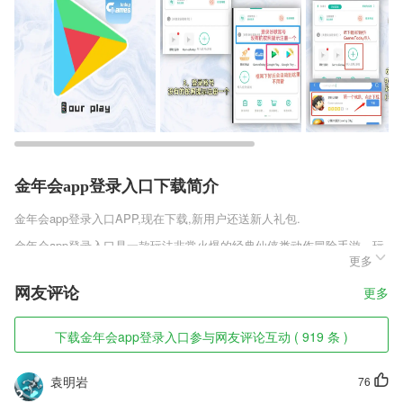
金年会app登录入口下载简介
金年会app登录入口
APP,现在下载,新用户还送新人礼包.
金年会app登录入口是一款玩法非常火爆的经典仙侠类动作冒险手游，玩
更多
家在游戏中是可以通过竞技场来提升自己的操作技巧和操作意识，毕竟在
对战同战斗力玩家的时候只能靠自己的操作技巧来取胜，但是玩家想要学
网友评论
更多
习操作意识就不是那么容易的了。
金年会app登录入口软件特色
下载金年会app登录入口参与网友评论互动 ( 919 条 )
1,对渠道的深刻理解
袁明岩
76
2,能够对各种目标文件一键进行脱壳，支持批量操作，十分便捷。