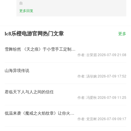
自
更多回复
lc8乐橙电游官网热门文章
更多
雪舞纷然 《天之痕》于小雪手工定制绝版手办曝光
作者: 古荣眉 2026-07-09 21:08
山海异境传说
作者: 汤珍婉 2026-07-09 17:52
君临天下人与人之间的信任
作者: 冯爱秋 2026-07-09 11:25
低温来袭《魔戒之火焰纹章》让你火起来面红耳赤
作者: 党宜树 2026-07-09 09:17