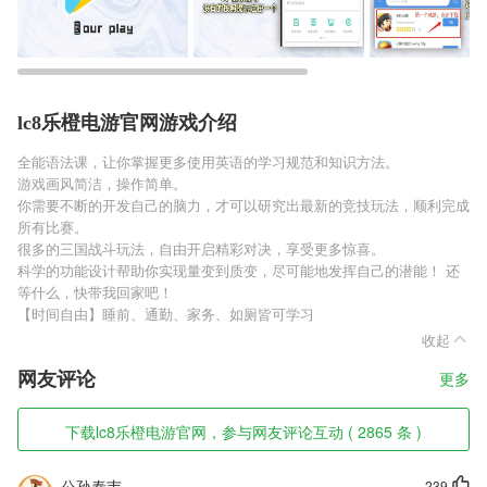
lc8乐橙电游官网游戏介绍
全能语法课，让你掌握更多使用英语的学习规范和知识方法。
游戏画风简洁，操作简单。
你需要不断的开发自己的脑力，才可以研究出最新的竞技玩法，顺利完成
所有比赛。
很多的三国战斗玩法，自由开启精彩对决，享受更多惊喜。
科学的功能设计帮助你实现量变到质变，尽可能地发挥自己的潜能！ 还
等什么，快带我回家吧！
【时间自由】睡前、通勤、家务、如厕皆可学习
收起
网友评论
更多
下载lc8乐橙电游官网，参与网友评论互动 ( 2865 条 )
公孙泰韦
239