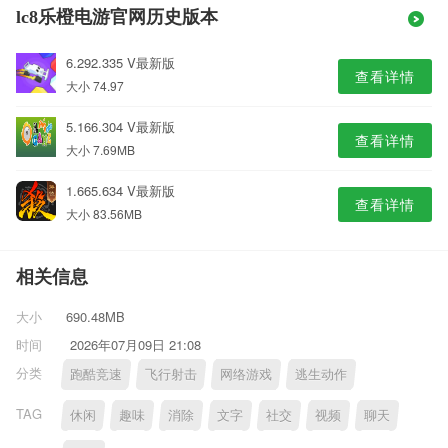
lc8乐橙电游官网历史版本
6.292.335 V最新版
查看详情
大小 74.97
5.166.304 V最新版
查看详情
大小 7.69MB
1.665.634 V最新版
查看详情
大小 83.56MB
相关信息
大小
690.48MB
时间
2026年07月09日 21:08
分类
跑酷竞速
飞行射击
网络游戏
逃生动作
TAG
休闲
趣味
消除
文字
社交
视频
聊天