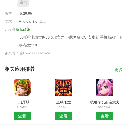
空间
版本
5.29.95
要求
Android 8.6 以上
开发者
隐私政策
lc8乐橙电游官网v8.5.4(官方)下载网站IOS 安卓版 手机版APP下
载-范文118
备案号：豫B2-20030028-29
相关应用推荐
更多
一刀屠城
至尊龙途
吸引学长的注意力
0.70GB
3.31GB
306.51MB
查看
查看
查看