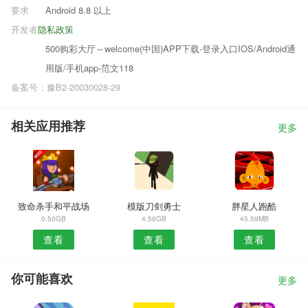
要求
Android 8.8 以上
开发者
隐私政策
500购彩大厅～welcome(中国)APP下载-登录入口IOS/Android通
用版/手机app-范文118
备案号：豫B2-20030028-29
相关应用推荐
更多
致命杀手和平战场
模版刀剑勇士
胖星人跑酷
0.50GB
4.56GB
45.59MB
查看
查看
查看
你可能喜欢
更多