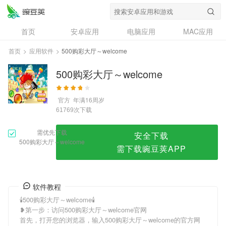
500购彩大厅～welcome
首页
安卓应用
电脑应用
MAC应用
资讯
专题
设计奖
创意应用
首页
>
应用软件
>
500购彩大厅～welcome
问答
500购彩大厅～welcome
官方
年满16周岁
次下载
61769
需优先下载
安全下载
500购彩大厅～welcome
需下载豌豆荚APP
软件教程
🕯500购彩大厅～welcome🕯
❥第一步：访问500购彩大厅～welcome官网
首先，打开您的浏览器，输入500购彩大厅～welcome的官方网