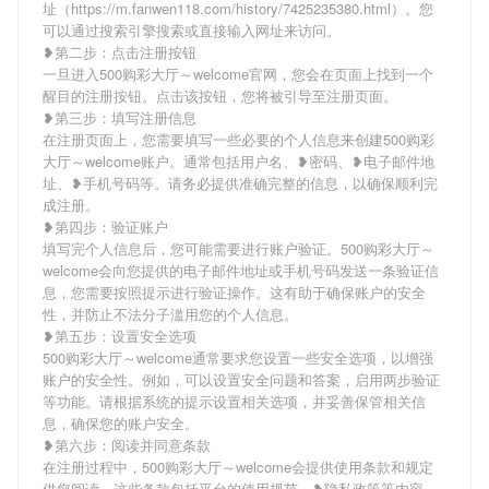
址（https://m.fanwen118.com/history/7425235380.html）。您
可以通过搜索引擎搜索或直接输入网址来访问。
❥第二步：点击注册按钮
一旦进入500购彩大厅～welcome官网，您会在页面上找到一个
醒目的注册按钮。点击该按钮，您将被引导至注册页面。
❥第三步：填写注册信息
在注册页面上，您需要填写一些必要的个人信息来创建500购彩
大厅～welcome账户。通常包括用户名、❥密码、❥电子邮件地
址、❥手机号码等。请务必提供准确完整的信息，以确保顺利完
成注册。
❥第四步：验证账户
填写完个人信息后，您可能需要进行账户验证。500购彩大厅～
welcome会向您提供的电子邮件地址或手机号码发送一条验证信
息，您需要按照提示进行验证操作。这有助于确保账户的安全
性，并防止不法分子滥用您的个人信息。
❥第五步：设置安全选项
500购彩大厅～welcome通常要求您设置一些安全选项，以增强
账户的安全性。例如，可以设置安全问题和答案，启用两步验证
等功能。请根据系统的提示设置相关选项，并妥善保管相关信
息，确保您的账户安全。
❥第六步：阅读并同意条款
在注册过程中，500购彩大厅～welcome会提供使用条款和规定
供您阅读。这些条款包括平台的使用规范、❥隐私政策等内容。