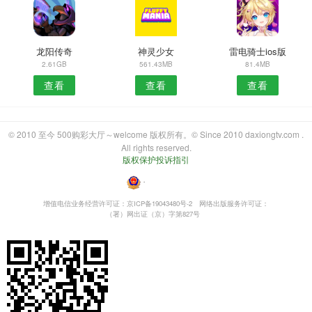
龙阳传奇
神灵少女
雷电骑士ios版
2.61GB
561.43MB
81.4MB
查看
查看
查看
© 2010 至今 500购彩大厅～welcome 版权所有。© Since 2010 daxiongtv.com .
All rights reserved.
版权保护投诉指引
・
增值电信业务经营许可证：京ICP备19043480号-2
网络出版服务许可证：
（署）网出证（京）字第827号