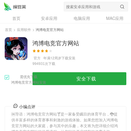
首页
安卓应用
电脑应用
MAC应用
资讯
专题
设计奖
创意应用
首页
>
应用软件
>
鸿博电竞官方网站
问答
鸿博电竞官方网站
官方
年满12周岁
下载安装
次下载
994931
需优先下载
安全下载
鸿博电竞官方网站安装
小编点评
🆗导语：
鸿博电竞官方网站
🍸是一家备受瞩目的体育平台，🐉提
供丰富多样的体育赛事和刺激的游戏体验。如果您想加入
鸿博电
竞官方网站
的大家庭，参与其中的乐趣，本文将为您详细介绍
鸿