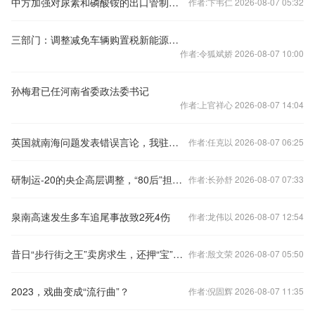
中方加强对尿素和磷酸铵的出口管制？外交部回应
作者:卞韦仁 2026-08-07 05:32
三部门：调整减免车辆购置税新能源汽车产品技术要求
作者:令狐斌娇 2026-08-07 10:00
孙梅君已任河南省委政法委书记
作者:上官祥心 2026-08-07 14:04
英国就南海问题发表错误言论，我驻英使馆：提出严正交涉
作者:任克以 2026-08-07 06:25
研制运-20的央企高层调整，“80后”担任总经理
作者:长孙舒 2026-08-07 07:33
泉南高速发生多车追尾事故致2死4伤
作者:龙伟以 2026-08-07 12:54
昔日“步行街之王”卖房求生，还押“宝”千元羽绒服
作者:殷文荣 2026-08-07 05:50
2023，戏曲变成“流行曲”？
作者:倪固辉 2026-08-07 11:35