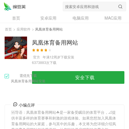
首页
安卓应用
电脑应用
MAC应用
资讯
专题
设计奖
创意应用
首页
>
应用软件
>
凤凰体育备用网站
问答
凤凰体育备用网站
官方
年满12周岁
下载安装
次下载
6373883
需优先下载
安全下载
凤凰体育备用网站安装
小编点评
🆚导语：
凤凰体育备用网站
☘是一家备受瞩目的体育平台，📐提
供丰富多样的体育赛事和刺激的游戏体验。如果您想加入
凤凰体
育备用网站
的大家庭，参与其中的乐趣，本文将为您详细介绍
凤