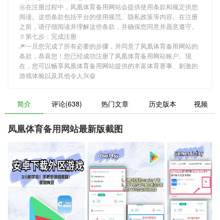
㊗在注册过程中，
凤凰体育备用网站
会提供使用条款和规定供您
阅读。这些条款包括平台的使用规范、隐私政策等内容。在注册
之前，请仔细阅读并理解这些条款，并确保您同意并愿意遵守。
🏺第七步：完成注册
🎆一旦您完成了所有必要的步骤，并同意了
凤凰体育备用网站
的
条款，恭喜您！您已经成功注册了凤凰体育备用网站账户。现
在，您可以畅享
凤凰体育备用网站
提供的丰富体育赛事、刺激的
游戏体验以及其他令人兴奋
简介
评论(638)
热门文章
历史版本
视频
凤凰体育备用网站最新版截图