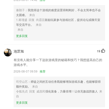
4,在使用的过程中,遇到问题可编辑意见反馈信息,便于处理;
秦朗子
：我觉得这个游戏的难度设置得刚刚好，不会太简单也不会
5,方便强大的医护人员工作管理日按键
太困难。
来自
6,考试最重要的就是复习了，复习会直接的影响到你的考试成绩;
1.蒋瑾盛 回复 尚霞芸
鼓励玩家参与游戏社区，提供论坛或聊天室
等交流平台。
来自
凤凰体育备用网站软件优势
来自
1.50万+学时的在线精选课程，涵盖企业管理、市场营销、个人成长、婚
更多回复
姻家庭、国学养生、子女教育等领域，随时随地可观看学习，海量课程内
容任你自由选择；
池罡旭
19
2.您自己也可以录制震撼人心的朗读作品，轻松的收获更多粉丝
有没有人能分享一下这款游戏里的秘籍和技巧？我想提高自己的
3.课程内容100%涵盖“人教版小学语文一年级上”中对于拼音学习要求。此
游戏水平。
外，还增设了188张拼音卡，使孩子在学习拼音的同时拓宽了关联词汇
量，为孩子的阅读识字打下良好基础。
2026-08-07 09:59
推荐
4.包括专题探究、知识归纳、中考专项、方法突破和错题笔记，让你轻松
司空山艺
：师徒之间的互动任务既能够增加游戏乐趣，也能够获得
应对考试；
额外奖励。
来自
5.可以满足广大用户的使用需要
令狐先贞 回复 戚昌民
强化装备，力量倍增！让你无敌战胜敌人
来
自
6.查询公共课考试安排
更多回复
凤凰体育备用网站更新了什么?