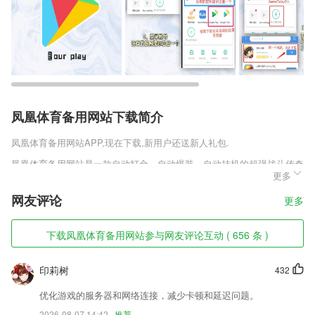
凤凰体育备用网站下载简介
凤凰体育备用网站
APP,现在下载,新用户还送新人礼包.
凤凰体育备用网站是一款自动打金、自动爆装、自动挂机的超强战斗传奇
更多
手游，玩家们能够在游戏当中解放双手，全自动玩法，直接给玩家们趣味
无限的体验，感受传奇游戏的真正乐趣，在这里开启你的趣味传奇人生，
网友评论
更多
喜欢这款游戏的朋友赶紧下载吧。
凤凰体育备用网站软件特色
下载凤凰体育备用网站参与网友评论互动 ( 656 条 )
1,智能：直接告诉你对知识点掌握的程度。
印莉树
432
2,让弱视训练变的更有吸引力，提高孩子依从性。
3,查看个人信息，修改个人头像，绑定课程卡/学习卡，查看个人参加的
优化游戏的服务器和网络连接，减少卡顿和延迟问题。
课程、培训项目、设置相关信息。
2026-08-07 14:42
推荐