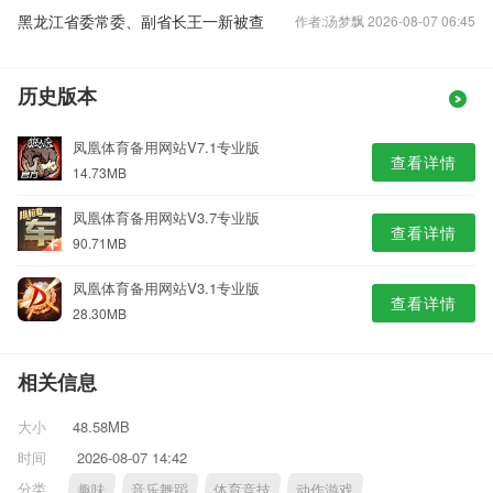
黑龙江省委常委、副省长王一新被查
作者:汤梦飘 2026-08-07 06:45
历史版本
凤凰体育备用网站V7.1专业版
查看详情
14.73MB
凤凰体育备用网站V3.7专业版
查看详情
90.71MB
凤凰体育备用网站V3.1专业版
查看详情
28.30MB
相关信息
大小
48.58MB
时间
2026-08-07 14:42
分类
趣味
音乐舞蹈
体育竞技
动作游戏