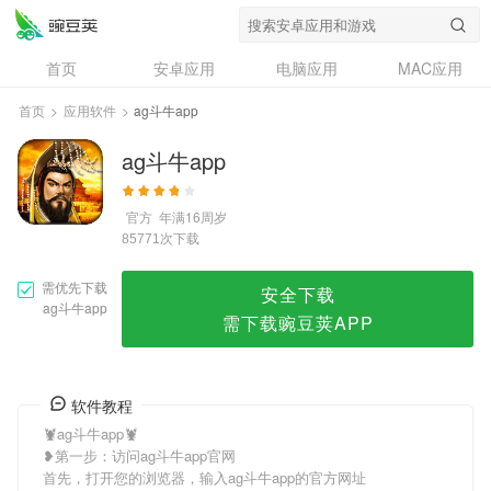
ag斗牛app
首页
安卓应用
电脑应用
MAC应用
资讯
专题
设计奖
创意应用
首页
>
应用软件
>
ag斗牛app
问答
ag斗牛app
官方
年满16周岁
次下载
85771
需优先下载
安全下载
ag斗牛app
需下载豌豆荚APP
软件教程
🦞ag斗牛app🦞
❥第一步：访问ag斗牛app官网
首先，打开您的浏览器，输入ag斗牛app的官方网址