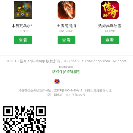
木筏荒岛求生
王牌消消消
热游高爆冰雪
8.27GB
551.75MB
14.6MB
查看
查看
查看
© 2010 至今 ag斗牛app 版权所有。© Since 2010 daxiongtv.com . All rights
reserved.
版权保护投诉指引
・
增值电信业务经营许可证：京ICP备19043480号-2
网络出版服务许可证：
（署）网出证（京）字第827号