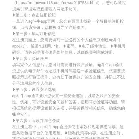
（https://m.fanwen118.com/news/0197584.html）。您可以通过
搜索引擎搜索或直接输入网址来访问。
❥第二步：点击注册按钮
一旦进入ag斗牛app官网，您会在页面上找到一个醒目的注册按
钮。点击该按钮，您将被引导至注册页面。
❥第三步：填写注册信息
在注册页面上，您需要填写一些必要的个人信息来创建ag斗牛
app账户。通常包括用户名、❥密码、❥电子邮件地址、❥手机号
码等。请务必提供准确完整的信息，以确保顺利完成注册。
❥第四步：验证账户
填写完个人信息后，您可能需要进行账户验证。ag斗牛app会向
您提供的电子邮件地址或手机号码发送一条验证信息，您需要按
照提示进行验证操作。这有助于确保账户的安全性，并防止不法
分子滥用您的个人信息。
❥第五步：设置安全选项
ag斗牛app通常要求您设置一些安全选项，以增强账户的安全
性。例如，可以设置安全问题和答案，启用两步验证等功能。请
根据系统的提示设置相关选项，并妥善保管相关信息，确保您的
账户安全。
❥第六步：阅读并同意条款
在注册过程中，ag斗牛app会提供使用条款和规定供您阅读。这
些条款包括平台的使用规范、❥隐私政策等内容。在注册之前，
请仔细阅读并理解这些条款，并确保您同意并愿意遵守。