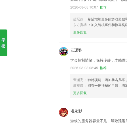
2026-08-08 10:07
推荐
苗冠燕
：希望增加更多的游戏奖励
东方真榕
：加入随机事件和惊喜奖
更多回复
举
报
云瑗骅
学会控制情绪，保持冷静，才能做
2026-08-08 08:45
推荐
董澜亮
：独特项链，增加暴击几率，
虞裕娥
：拥有一把神秘的弓箭，增
更多回复
堵龙影
游戏的服务器容量不足，导致延迟