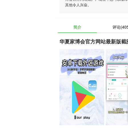
其他令人兴奋。
简介
评论(405
华夏家博会官方网站最新版截