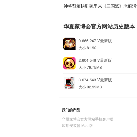
神将甄姬快到碗里来《三国派》老服活
华夏家博会官方网站历史版本
0.666.247 V最新版
大小 81.90
2.604.546 V最新版
大小 79.75MB
3.674.543 V最新版
大小 92.99MB
我们的产品
华夏家博会官方网站手机客户端
应用安装器 Mac 版