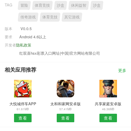
TAG
冒险
体育竞技
沙盒
休闲益智
沙盒
传奇游戏
体育竞技
其它游戏
版本
V0.0.5
要求
Android 4.6以上
开发者
隐私政策
红双喜hsx彩票入口网址(中国)官方网站有限公司
相关应用推荐
更多
大悦城停车APP
太和和家网安卓版
共享家庭安卓版
61.61MB
57.41MB
46.36MB
查看
查看
查看