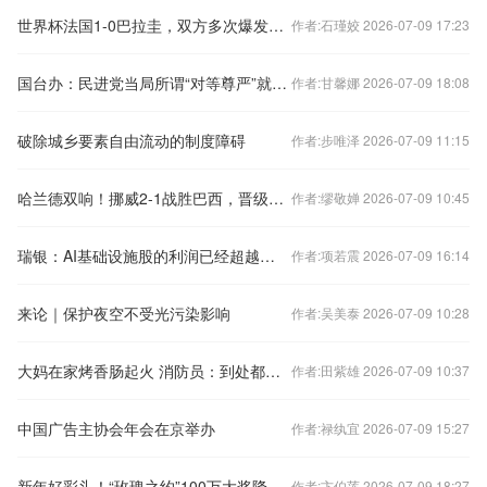
世界杯法国1-0巴拉圭，双方多次爆发冲突，如何评价本场比赛裁判的判罚尺度？裁判该如何控制场上局面？
作者:石瑾姣 2026-07-09 17:23
国台办：民进党当局所谓“对等尊严”就是企图改变两岸同属一中
作者:甘馨娜 2026-07-09 18:08
破除城乡要素自由流动的制度障碍
作者:步唯泽 2026-07-09 11:15
哈兰德双响！挪威2-1战胜巴西，晋级世界杯八强
作者:缪敬婵 2026-07-09 10:45
瑞银：AI基础设施股的利润已经超越七巨头，2027年行业前五可能发生洗牌
作者:项若震 2026-07-09 16:14
来论｜保护夜空不受光污染影响
作者:吴美泰 2026-07-09 10:28
大妈在家烤香肠起火 消防员：到处都是一股香味
作者:田紫雄 2026-07-09 10:37
中国广告主协会年会在京举办
作者:禄纨宜 2026-07-09 15:27
新年好彩头！“玫瑰之约”100万大奖降台州
作者:卞伯莲 2026-07-09 18:27