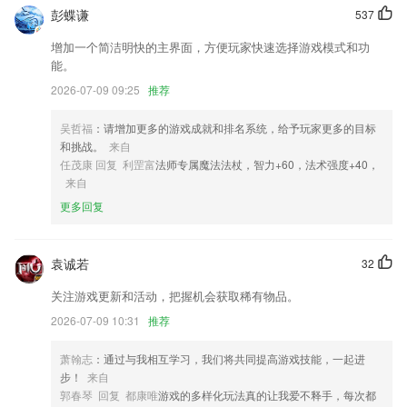
6.、更多精彩功能即将上线，程序员努力开发中，敬请期待
彭蝶谦
537
红双喜hsx彩票入口网址更新了什么?
增加一个简洁明快的主界面，方便玩家快速选择游戏模式和功
能。
支持在指定区域内判断目标图片；
2026-07-09 09:25
推荐
30搜索维度帮助企业更精准找到目标客户
解决了华为版本更新闪退问题
吴哲福
：请增加更多的游戏成就和排名系统，给予玩家更多的目标
和挑战。
来自
对界面交互进行了细微调整，更便捷
任茂康 回复 利罡富
法师专属魔法法杖，智力+60，法术强度+40，
优化布局
来自
联系方式
更多回复
联系我们
以上就是红双喜hsx彩票入口网址的介绍，如果您喜欢这款软件，您可以
袁诚若
32
到应用商店进行打分评论，说出您的使用经历，以帮助我们更好的对产品
进行优化修改。
关注游戏更新和活动，把握机会获取稀有物品。
2026-07-09 10:31
推荐
萧翰志
：通过与我相互学习，我们将共同提高游戏技能，一起进
步！
来自
郭春琴 回复 都康唯
游戏的多样化玩法真的让我爱不释手，每次都