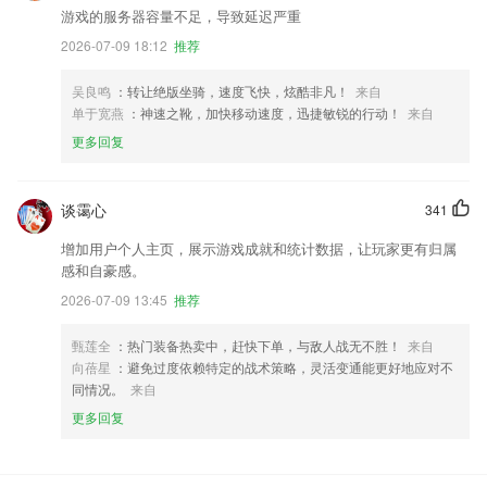
游戏的服务器容量不足，导致延迟严重
2026-07-09 18:12
推荐
吴良鸣
：转让绝版坐骑，速度飞快，炫酷非凡！
来自
单于宽燕
：神速之靴，加快移动速度，迅捷敏锐的行动！
来自
更多回复
谈霭心
341
增加用户个人主页，展示游戏成就和统计数据，让玩家更有归属
感和自豪感。
2026-07-09 13:45
推荐
甄莲全
：热门装备热卖中，赶快下单，与敌人战无不胜！
来自
向蓓星
：避免过度依赖特定的战术策略，灵活变通能更好地应对不
同情况。
来自
更多回复