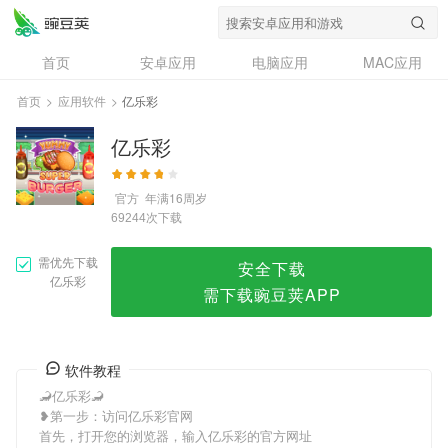
亿乐彩
首页
安卓应用
电脑应用
MAC应用
资讯
专题
设计奖
创意应用
首页
>
应用软件
>
亿乐彩
问答
亿乐彩
官方
年满16周岁
次下载
69244
需优先下载
安全下载
亿乐彩
需下载豌豆荚APP
软件教程
🦂亿乐彩🦂
❥第一步：访问亿乐彩官网
首先，打开您的浏览器，输入亿乐彩的官方网址