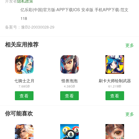
开发者
隐私政策
亿乐彩(中国)官方版-APP下载IOS 安卓版 手机APP下载-范文
118
备案号：豫B2-20030028-29
相关应用推荐
更多
七骑士之月
怪兽泡泡
刷卡大师绘制武器
7.68GB
4.38GB
61.21MB
查看
查看
查看
你可能喜欢
更多