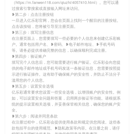
（https://m.fanwen118.com/qiuzhi/4057410.html）。您可以通
过搜索引擎搜索或直接输入网址来访问。
❥第二步：点击注册按钮
一旦进入亿乐彩官网，您会在页面上找到一个醒目的注册按钮。
点击该按钮，您将被引导至注册页面。
❥第三步：填写注册信息
在注册页面上，您需要填写一些必要的个人信息来创建亿乐彩账
户。通常包括用户名、❥密码、❥电子邮件地址、❥手机号码
等。请务必提供准确完整的信息，以确保顺利完成注册。
❥第四步：验证账户
填写完个人信息后，您可能需要进行账户验证。亿乐彩会向您提
供的电子邮件地址或手机号码发送一条验证信息，您需要按照提
示进行验证操作。这有助于确保账户的安全性，并防止不法分子
滥用您的个人信息。
❥第五步：设置安全选项
亿乐彩通常要求您设置一些安全选项，以增强账户的安全性。例
如，可以设置安全问题和答案，启用两步验证等功能。请根据系
统的提示设置相关选项，并妥善保管相关信息，确保您的账户安
全。
❥第六步：阅读并同意条款
在注册过程中，亿乐彩会提供使用条款和规定供您阅读。这些条
款包括平台的使用规范、❥隐私政策等内容。在注册之前，请仔
细阅读并理解这些条款，并确保您同意并愿意遵守。