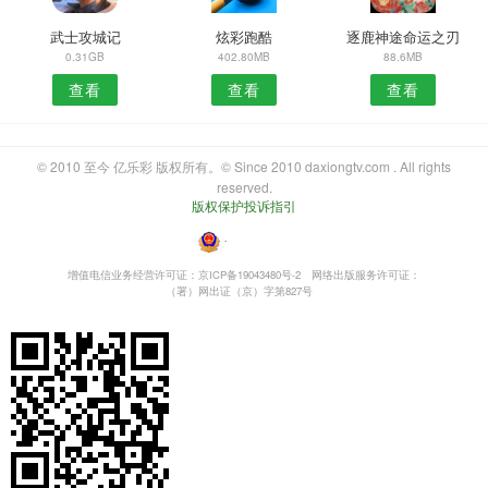
武士攻城记
炫彩跑酷
逐鹿神途命运之刃
0.31GB
402.80MB
88.6MB
查看
查看
查看
© 2010 至今 亿乐彩 版权所有。© Since 2010 daxiongtv.com . All rights
reserved.
版权保护投诉指引
・
增值电信业务经营许可证：京ICP备19043480号-2
网络出版服务许可证：
（署）网出证（京）字第827号