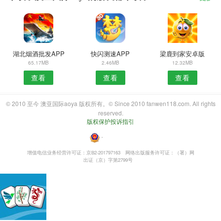
湖北烟酒批发APP
快闪测速APP
梁鹿到家安卓版
65.17MB
2.46MB
12.32MB
查看
查看
查看
© 2010 至今 澳亚国际aoya 版权所有。© Since 2010 fanwen118.com. All rights
reserved.
版权保护投诉指引
・
增值电信业务经营许可证：京B2-201797163
网络出版服务许可证：（署）网
出证（京）字第2799号