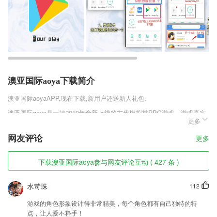
澳亚国际aoya下载简介
澳亚国际aoya
APP,现在下载,新用户还送新人礼包.
澳亚国际aoya是一款2019年全新上线的古代模拟类RPG游戏，游戏真实
更多
模拟古代当官生活，让你体验做一回官的快感，精美的画风，加上古典动
听的背景音乐，让你能更快的融入游戏里，风流摄政手游王公测版v1.0.
网友评论
更多
0.1里有很高的自由度，玩家可以当一朝摄政王也能当一朝皇帝，喜欢的
玩家可以来趣趣手游网下载。
下载澳亚国际aoya参与网友评论互动 ( 427 条 )
澳亚国际aoya软件特色
1,v3版本
水苛珠
112
2,掌控2265外勤人员工作状态与业务进展实现销售过程精细化管理，提升
游戏的角色形象设计得非常精美，每个角色都有自己独特的特
执行力和管理效率
点，让人爱不释手！