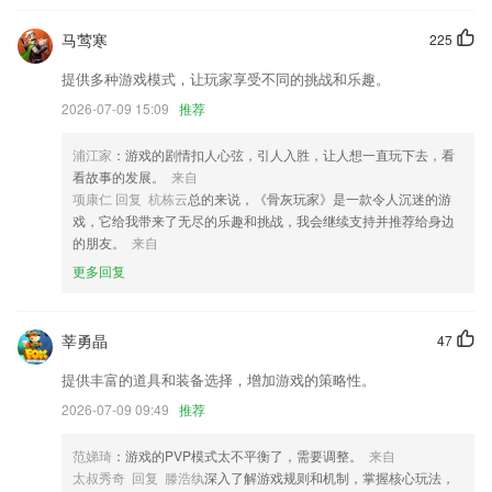
文章详情页分享功能优化。
马莺寒
225
将手机解绑改善为手机号码更换功能；
提供多种游戏模式，让玩家享受不同的挑战和乐趣。
优化了页面流畅度。
2026-07-09 15:09
推荐
开发商：国联科陆无锡新动力有限公司
浦江家
：游戏的剧情扣人心弦，引人入胜，让人想一直玩下去，看
签到功能支持补签
看故事的发展。
来自
联系我们
项康仁 回复 杭栋云
总的来说，《骨灰玩家》是一款令人沉迷的游
以上就是澳亚国际aoya的介绍，如果您喜欢这款软件，您可以到应用商
戏，它给我带来了无尽的乐趣和挑战，我会继续支持并推荐给身边
店进行打分评论，说出您的使用经历，以帮助我们更好的对产品进行优化
的朋友。
来自
修改。
更多回复
莘勇晶
47
提供丰富的道具和装备选择，增加游戏的策略性。
2026-07-09 09:49
推荐
范娣琦
：游戏的PVP模式太不平衡了，需要调整。
来自
太叔秀奇 回复 滕浩纨
深入了解游戏规则和机制，掌握核心玩法，