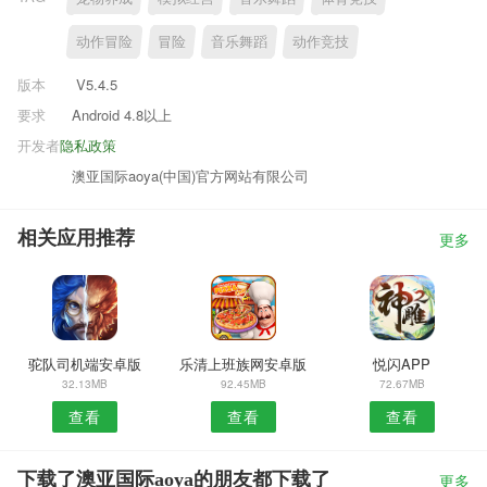
动作冒险
冒险
音乐舞蹈
动作竞技
版本
V5.4.5
要求
Android 4.8以上
开发者
隐私政策
澳亚国际aoya(中国)官方网站有限公司
相关应用推荐
更多
驼队司机端安卓版
乐清上班族网安卓版
悦闪APP
32.13MB
92.45MB
72.67MB
查看
查看
查看
下载了澳亚国际aoya的朋友都下载了
更多