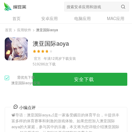
首页
安卓应用
电脑应用
MAC应用
资讯
专题
设计奖
创意应用
首页
>
应用软件
>
澳亚国际aoya
问答
澳亚国际aoya
官方
年满12周岁
下载安装
次下载
519286
需优先下载
安全下载
澳亚国际aoya安装
小编点评
📽导语：
澳亚国际aoya
📐是一家备受瞩目的体育平台，🌞提供丰
富多样的体育赛事和刺激的游戏体验。如果您想加入
澳亚国际
aoya
的大家庭，参与其中的乐趣，本文将为您详细介绍
澳亚国际