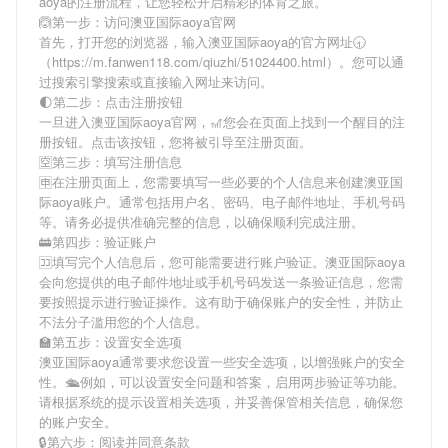
aoya
的注册流程，让您轻松开启精彩的体育之旅。
🙆第一步：访问澳亚国际aoya官网
首先，打开您的浏览器，输入
澳亚国际aoya
的官方网址🕣
（https://m.fanwen118.com/qiuzhi/51024400.html）。您可以通
过搜索引擎搜索或直接输入网址来访问。
🌓第二步：点击注册按钮
一旦进入
澳亚国际aoya
官网，🎢您会在页面上找到一个醒目的注
册按钮。点击该按钮，您将被引导至注册页面。
🈳第三步：填写注册信息
🈸在注册页面上，您需要填写一些必要的个人信息来创建
澳亚国
际aoya
账户。通常包括用户名、密码、电子邮件地址、手机号码
等。请务必提供准确完整的信息，以确保顺利完成注册。
🚋第四步：验证账户
🈁填写完个人信息后，您可能需要进行账户验证。
澳亚国际aoya
会向您提供的电子邮件地址或手机号码发送一条验证信息，您需
要按照提示进行验证操作。这有助于确保账户的安全性，并防止
不法分子滥用您的个人信息。
🏫第五步：设置安全选项
澳亚国际aoya
通常要求您设置一些安全选项，以增强账户的安全
性。🛳例如，可以设置安全问题和答案，启用两步验证等功能。
请根据系统的提示设置相关选项，并妥善保管相关信息，确保您
的账户安全。
🔒第六步：阅读并同意条款