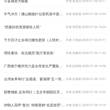
小县城里大能量
作者:凌真伦 2026-07-09 20:17
牛气冲天！佛山顺德21位彩民喜中新年首注“快乐8”500万大奖
作者:湛家凝 2026-07-09 14:44
“把最好的资源留给人民”
作者:张哲惠 2026-07-09 16:24
千方百计让乡亲们腰包更鼓（人民时评）
作者:习雯威 2026-07-09 20:17
理性看待、依法规范“医疗美容热”
作者:袁豪明 2026-07-09 11:22
广西南宁横州市六蓝水库发生严重险情，坝体出现缺口，南宁市防汛应急响应提升至一级
作者:彭绍梅 2026-07-09 14:58
台湾各界举行“反霸凌、要保障”五一劳工大游行
作者:何震树 2026-07-09 13:51
朝警领航 反诈同行｜北京市朝阳区开展反诈宣传月主题活动
作者:连霄彬 2026-07-09 15:22
伊朗人高呼“复仇” 特朗普称“全是假哭”遭驳斥
作者:别群云 2026-07-09 10:16