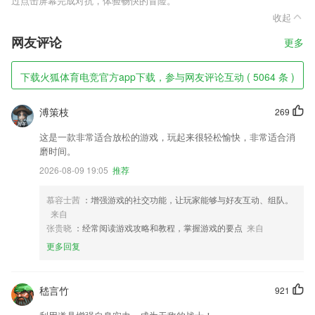
过点击屏幕完成对抗，体验畅快的冒险。
收起
网友评论
更多
下载火狐体育电竞官方app下载，参与网友评论互动 ( 5064 条 )
溥策枝
269
这是一款非常适合放松的游戏，玩起来很轻松愉快，非常适合消
磨时间。
2026-08-09 19:05
推荐
慕容士茜
：增强游戏的社交功能，让玩家能够与好友互动、组队。
来自
张贵晓
：经常阅读游戏攻略和教程，掌握游戏的要点
来自
更多回复
嵇言竹
921