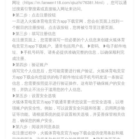
网址（https://m.fanwen118.com/qiuzhi/76381.html）。您可以通
过搜索引擎搜索或直接输入网址来访问。
❥第二步：点击注册按钮
一旦进入火狐体育电竞官方app下载官网，您会在页面上找到一
个醒目的注册按钮。点击该按钮，您将被引导至注册页面。
❥第三步：填写注册信息
在注册页面上，您需要填写一些必要的个人信息来创建火狐体育
电竞官方app下载账户。通常包括用户名、❥密码、❥电子邮件地
址、❥手机号码等。请务必提供准确完整的信息，以确保顺利完
成注册。
❥第四步：验证账户
填写完个人信息后，您可能需要进行账户验证。火狐体育电竞官
方app下载会向您提供的电子邮件地址或手机号码发送一条验证
信息，您需要按照提示进行验证操作。这有助于确保账户的安全
性，并防止不法分子滥用您的个人信息。
❥第五步：设置安全选项
火狐体育电竞官方app下载通常要求您设置一些安全选项，以增
强账户的安全性。例如，可以设置安全问题和答案，启用两步验
证等功能。请根据系统的提示设置相关选项，并妥善保管相关信
息，确保您的账户安全。
❥第六步：阅读并同意条款
在注册过程中，火狐体育电竞官方app下载会提供使用条款和规
定供您阅读。这些条款包括平台的使用规范、❥隐私政策等内