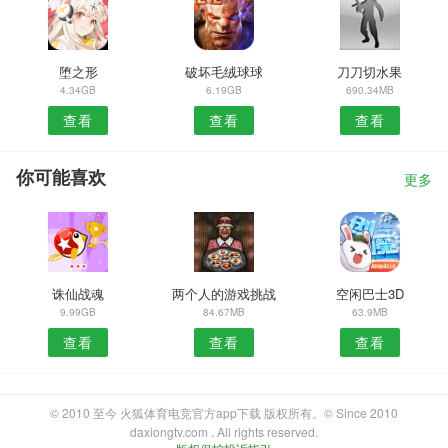
堕之形
破坏毛绒球球
刀刀切水果
4.34GB
6.19GB
690.34MB
查看
查看
查看
你可能喜欢
更多
诛仙战魂
两个人的游戏挑战
空闲巴士3D
9.99GB
84.67MB
63.9MB
查看
查看
查看
© 2010 至今 火狐体育电竞官方app下载 版权所有。© Since 2010
daxiongtv.com . All rights reserved.