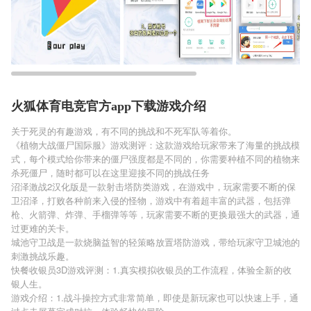
火狐体育电竞官方app下载游戏介绍
关于死灵的有趣游戏，有不同的挑战和不死军队等着你。
《植物大战僵尸国际服》游戏测评：这款游戏给玩家带来了海量的挑战模
式，每个模式给你带来的僵尸强度都是不同的，你需要种植不同的植物来
杀死僵尸，随时都可以在这里迎接不同的挑战任务
沼泽激战2汉化版是一款射击塔防类游戏，在游戏中，玩家需要不断的保
卫沼泽，打败各种前来入侵的怪物，游戏中有着超丰富的武器，包括弹
枪、火箭弹、炸弹、手榴弹等等，玩家需要不断的更换最强大的武器，通
过更难的关卡。
城池守卫战是一款烧脑益智的轻策略放置塔防游戏，带给玩家守卫城池的
刺激挑战乐趣。
快餐收银员3D游戏评测：1.真实模拟收银员的工作流程，体验全新的收
银人生。
游戏介绍：1.战斗操控方式非常简单，即使是新玩家也可以快速上手，通