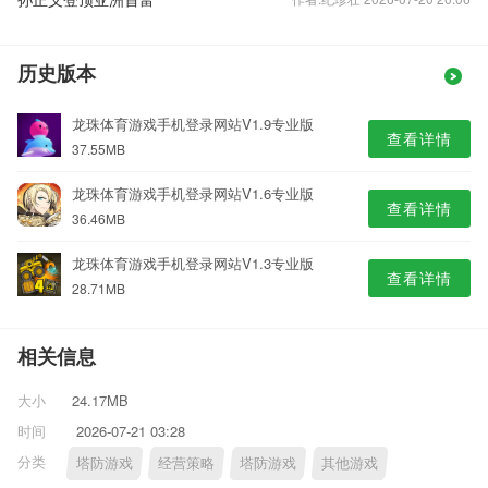
历史版本
龙珠体育游戏手机登录网站V1.9专业版
查看详情
37.55MB
龙珠体育游戏手机登录网站V1.6专业版
查看详情
36.46MB
龙珠体育游戏手机登录网站V1.3专业版
查看详情
28.71MB
相关信息
大小
24.17MB
时间
2026-07-21 03:28
分类
塔防游戏
经营策略
塔防游戏
其他游戏