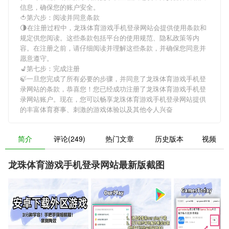
信息，确保您的账户安全。
🍅第六步：阅读并同意条款
🌗在注册过程中，
龙珠体育游戏手机登录网站
会提供使用条款和
规定供您阅读。这些条款包括平台的使用规范、隐私政策等内
容。在注册之前，请仔细阅读并理解这些条款，并确保您同意并
愿意遵守。
💺第七步：完成注册
🍃一旦您完成了所有必要的步骤，并同意了
龙珠体育游戏手机登
录网站
的条款，恭喜您！您已经成功注册了龙珠体育游戏手机登
录网站账户。现在，您可以畅享
龙珠体育游戏手机登录网站
提供
的丰富体育赛事、刺激的游戏体验以及其他令人兴奋
简介
评论(249)
热门文章
历史版本
视频
龙珠体育游戏手机登录网站最新版截图