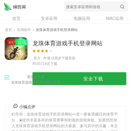
首页
安卓应用
电脑应用
MAC应用
资讯
专题
设计奖
创意应用
首页
>
应用软件
>
龙珠体育游戏手机登录网站
问答
龙珠体育游戏手机登录网站
官方
年满12周岁
下载安装
次下载
8535718
需优先下载
安全下载
龙珠体育游戏手机登录网站安装
小编点评
💶导语：
龙珠体育游戏手机登录网站
👀是一家备受瞩目的体育平
台，⛲️提供丰富多样的体育赛事和刺激的游戏体验。如果您想加
入
龙珠体育游戏手机登录网站
的大家庭，参与其中的乐趣，本文