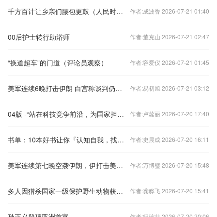
千方百计让乡亲们腰包更鼓（人民时评）
作者:成波香 2026-07-21 01:40
00后护士转行助浴师
作者:董克山 2026-07-21 02:47
“换道超车”的门道（评论员观察）
作者:容爱仪 2026-07-21 01:45
美军连续6晚打击伊朗 白宫称谈判仍在继续
作者:易初旭 2026-07-21 03:12
04版 -“站在科技竞争前沿，为国家担负重任”（“七一勋章”获得者）
作者:卢蕊丽 2026-07-20 17:40
书单：10本好书让你『认知自我，找到真北』
作者:史晨成 2026-07-20 16:11
美军连续第七晚空袭伊朗，伊打击美在巴林无人艇、警告进入“全面进攻和摧毁”阶段
作者:万博璧 2026-07-20 15:48
多人因猎杀国家一级保护野生动物获刑 最高法发布一批典型案例
作者:龚骅飞 2026-07-20 15:41
孙正义登顶亚洲首富
作者:纪珍壮 2026-07-20 20:06