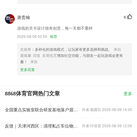
唐贵翰
6
游戏的关卡设计很有创意，每一关都不重样
2026-08-09 03:59
推荐
史栋希
：多样化的游戏模式，让玩家有更多选择和挑战。
来自
聂烁馨 回复 皇甫悦芝
增加社交功能，与朋友一起玩游戏会更有
趣！
来自
更多回复
8868体育官网热门文章
更多
全国重点实验室联合研发基地落户眉山青神
作者:都露壮 2026-08-09 14:30
反馈｜天津河西区：清理私占车位物品 清朗小区公共空间
作者:印容君 2026-08-09 12:06