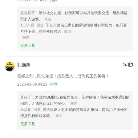
3,一键浏览文件，在线可以随时查看自己抓拍和录制的2265历史文件内
容；
夏侯振芳
：添加社交功能，让玩家可以与其他玩家交流、组队和进
4,放大眼睛， 瘦脸，贴纸
行多人游戏。
来自
1.邱东眉 回复 季嘉永
菜鸟玩家真的需要很多耐心和毅力，但只要
5,并且各种小说更新速度非常的快，用户不用担心找不到自己想看的小说
坚持下去，总能变得强大
来自
资源，而且这里所有的小说都是正版小说，加载速度非常的快，而且还没
来自
有广告。
更多回复
6,【国内自驾】
8868体育官网软件优势
孔娴蓓
24
1.专门为众多的老师设计的
霸者之剑，削铁如泥！战胜敌人，成为真正的英雄！
2.资讯繁多，视频图文都有，祝你早日成为老司机。
2026-08-09 04:22
推荐
3.根据浏览者的角色，进行信息专属推送
夏娴子
：游戏的GM团队积极而负责，及时解决了我在游戏中遇到的
4.在线课程教学的内容支持不同设备的更新同步，为用户的日常学习提供
问题，让我感到无比的安心。
来自
了很多的便利，帮助用户保存相应的观看记录。
米晶彬 回复 樊浩蓉
设计更直观的游戏界面布局，提高用户操作的
5.喜欢某位老师的教学？选修页面一触直达，随时约课！
便捷性和游戏体验。
来自
6.热点、资讯一键获取
更多回复
8868体育官网更新了什么?