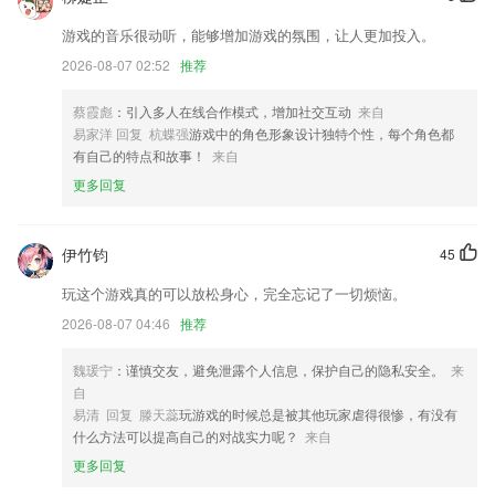
游戏的音乐很动听，能够增加游戏的氛围，让人更加投入。
入库流水新增全局筛选，查找记录更方便
2026-08-07 02:52
推荐
楼层一键复制，多层别墅轻松设计
主页布局调整。
蔡霞彪
：引入多人在线合作模式，增加社交互动
来自
易家洋 回复 杭蝶强
游戏中的角色形象设计独特个性，每个角色都
增加光大银行随机立减功能。
有自己的特点和故事！
来自
～ 解决了部分已发现BUG，提高软件稳定性
更多回复
以上是本次更新的全部内容~快去升级叭！有问题欢迎随时到APP内找啵
哩哦！
伊竹钧
45
联系我们
以上就是通宝互娱游戏官网的介绍，如果您喜欢这款软件，您可以到应用
玩这个游戏真的可以放松身心，完全忘记了一切烦恼。
商店进行打分评论，说出您的使用经历，以帮助我们更好的对产品进行优
2026-08-07 04:46
推荐
化修改。
魏瑗宁
：谨慎交友，避免泄露个人信息，保护自己的隐私安全。
来
自
易清 回复 滕天蕊
玩游戏的时候总是被其他玩家虐得很惨，有没有
什么方法可以提高自己的对战实力呢？
来自
更多回复