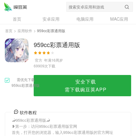
959cc彩票通用版
首页
安卓应用
电脑应用
MAC应用
资讯
专题
设计奖
创意应用
首页
>
应用软件
>
959cc彩票通用版
问答
959cc彩票通用版
官方
年满16周岁
次下载
69909
需优先下载
安全下载
959cc彩票通用版
需下载豌豆荚APP
软件教程
🦂959cc彩票通用版🦂
❥第一步：访问959cc彩票通用版官网
首先，打开您的浏览器，输入959cc彩票通用版的官方网址