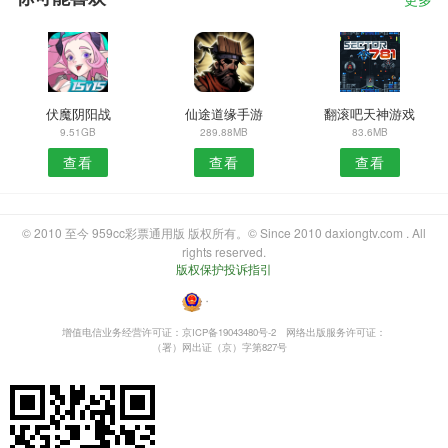
更多
伏魔阴阳战
仙途道缘手游
翻滚吧天神游戏
9.51GB
289.88MB
83.6MB
查看
查看
查看
© 2010 至今 959cc彩票通用版 版权所有。© Since 2010 daxiongtv.com . All
rights reserved.
版权保护投诉指引
・
增值电信业务经营许可证：京ICP备19043480号-2
网络出版服务许可证：
（署）网出证（京）字第827号