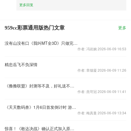
更多回复
959cc彩票通用版热门文章
更多
没有山没有口《我叫MT全3D》只做完美还原
作者: 冯岩婉 2026-06-09 16:53
精忠岳飞不负深情
作者: 章烟凝 2026-06-09 11:26
《撸撸联盟》封测等不及，好礼送不停！
作者: 燕苛冠 2026-06-09 11:41
《天天数码兽》1月6日首发倒计时 游戏场景抢先体验
作者: 梅真曼 2026-06-09 13:34
惊喜！《敢达决战》确认正式加入原作台词配音