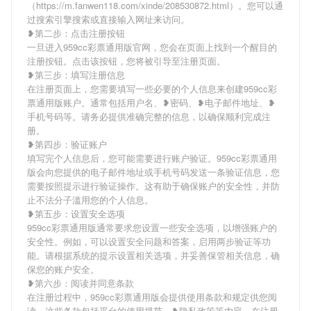
（https://m.fanwen118.com/xinde/208530872.html）。您可以通
过搜索引擎搜索或直接输入网址来访问。
❥第二步：点击注册按钮
一旦进入959cc彩票通用版官网，您会在页面上找到一个醒目的
注册按钮。点击该按钮，您将被引导至注册页面。
❥第三步：填写注册信息
在注册页面上，您需要填写一些必要的个人信息来创建959cc彩
票通用版账户。通常包括用户名、❥密码、❥电子邮件地址、❥
手机号码等。请务必提供准确完整的信息，以确保顺利完成注
册。
❥第四步：验证账户
填写完个人信息后，您可能需要进行账户验证。959cc彩票通用
版会向您提供的电子邮件地址或手机号码发送一条验证信息，您
需要按照提示进行验证操作。这有助于确保账户的安全性，并防
止不法分子滥用您的个人信息。
❥第五步：设置安全选项
959cc彩票通用版通常要求您设置一些安全选项，以增强账户的
安全性。例如，可以设置安全问题和答案，启用两步验证等功
能。请根据系统的提示设置相关选项，并妥善保管相关信息，确
保您的账户安全。
❥第六步：阅读并同意条款
在注册过程中，959cc彩票通用版会提供使用条款和规定供您阅
读。这些条款包括平台的使用规范、❥隐私政策等内容。在注册