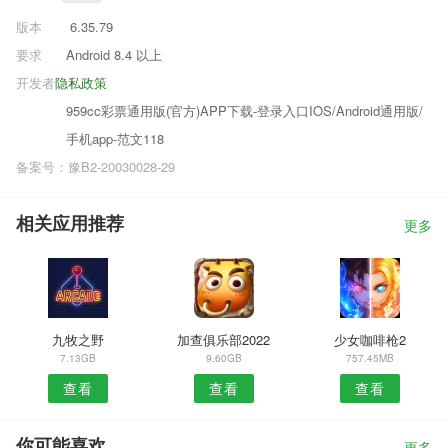
版本
6.35.79
要求
Android 8.4 以上
开发者
隐私政策
959cc彩票通用版(官方)APP下载-登录入口IOS/Android通用版/
手机app-范文118
备案号：豫B2-20030028-29
相关应用推荐
更多
九牧之野
加查俱乐部2022
少女咖啡枪2
7.13GB
9.60GB
757.45MB
查看
查看
查看
你可能喜欢