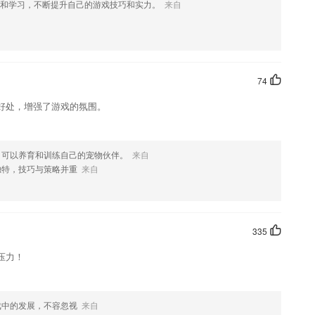
和学习，不断提升自己的游戏技巧和实力。
来自
方式提前使用考场
认证，考场确认，准考证打印。
74
然的班级情况，帮助老师发现班级管理盲点，看见管理成效
好处，增强了游戏的氛围。
查看所属班级和小组；
作机会，开设网上授课服务，让教学更便捷，更高效。
，可以养育和训练自己的宠物伙伴。
来自
独特，技巧与策略并重
来自
地图文化日历等功能的用户体验；
节冲突问题，支持冲突版本的查看和保存等，提升您的写作安全感
335
吗？
压力！
量快的问题
戏中的发展，不容忽视
来自