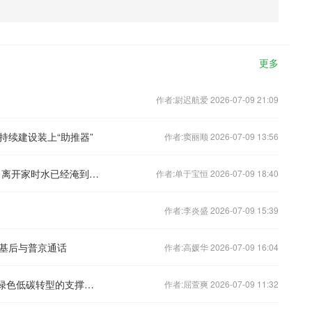
更多
作者:尉迟航爱 2026-07-09 21:09
持续建设装上“助推器”
作者:窦丽顺 2026-07-09 13:56
广西横州云表镇遭暴雨洪涝 村民发声：离开家时水已经淹到膝盖
作者:单于宝恒 2026-07-09 18:40
作者:李炎盛 2026-07-09 15:39
基后与普京通话
作者:高媛华 2026-07-09 16:04
10版 -更好发挥循环经济对资源保障和绿色低碳转型的支撑作用
作者:屈萱爽 2026-07-09 11:32