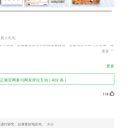
送新人礼包.
手机小游戏，种类繁多的虫虫军团奇形怪状，全部进行了拟人化处理，颇
更多
等待玩家探索，想成拥有虫虫世界的无敌虫虫王吗?别再犹豫了，喜欢
更多
算,以便用户能高效的了解;
正规官网参与网友评论互动 ( 402 条 )
时更新，一手资讯把握最新公职就业机会；
118
过的,绝对会给你带来惊喜
么有你所想象的那么简单。
课本的配套朗读，2265及时的提供更多的一个翻译以及彩图。
路进行研究，以便更好地应对。
来自