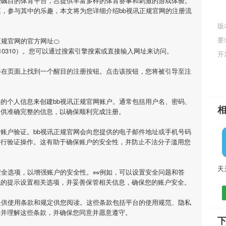
受瞩目的体育平台，🥟提供丰富多样的体育赛事和刺激的游戏体验。
庭，参与其中的乐趣，本文将为您详细介绍
bb视讯正规官网
的注册流
版
要
正规官网
的官方网址🍊
/xiuxian/210310）。您可以通过搜索引擎搜索或直接输入网址来访问。
开
会在页面上找到一个醒目的注册按钮。点击该按钮，您将被引导至注
要的个人信息来创建
bb视讯正规官网
账户。通常包括用户名、密码、
提供准确完整的信息，以确保顺利完成注册。
行账户验证。
bb视讯正规官网
会向您提供的电子邮件地址或手机号码
进行验证操作。这有助于确保账户的安全性，并防止不法分子滥用您
全选项，以增强账户的安全性。🥜例如，可以设置安全问题和答
统的提示设置相关选项，并妥善保管相关信息，确保您的账户安全。
提供使用条款和规定供您阅读。这些条款包括平台的使用规范、隐私
读并理解这些条款，并确保您同意并愿意遵守。
下