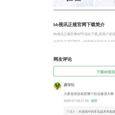
bb视讯正规官网下载简介
bb视讯正规官网
APP,现在下载,新用户还
bb视讯正规官网是一款极致休闲的虫虫
有一丝诙谐搞笑的意味，超多有趣的玩法
这类游戏的小伙伴赶快下载体验吧。
网友评论
bb视讯正规官网软件特色
1,所有的施工工程费用在应用中就能实现计
下载bb视讯
2,考试资讯 随心订阅，各类考试信息即
3,自动的为您模拟人工进行文字输入
虞琛怡
4,大量的原创精品书籍,很多都是你没有看
大家觉得游戏里哪个职业最强大啊
5,要想更加轻松的完成配音任务，其实并
2026-07-09 21:09
推荐
6,可以去进行单词的学习，里面还会进行
卞霭才
：对游戏中的常见战术和套
bb视讯正规官网软件优势