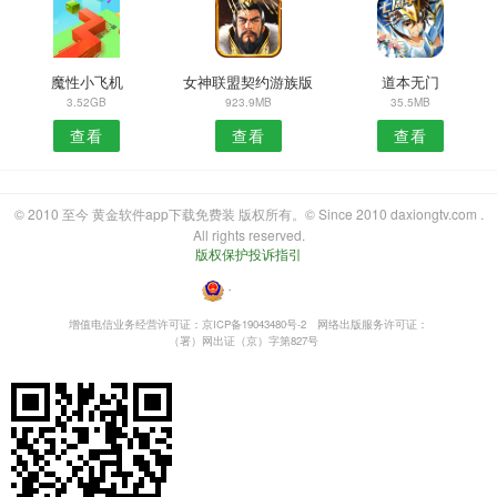
魔性小飞机
女神联盟契约游族版
道本无门
3.52GB
923.9MB
35.5MB
查看
查看
查看
© 2010 至今 黄金软件app下载免费装 版权所有。© Since 2010 daxiongtv.com .
All rights reserved.
版权保护投诉指引
・
增值电信业务经营许可证：京ICP备19043480号-2
网络出版服务许可证：
（署）网出证（京）字第827号