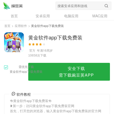
黄金软件app下载免费装
首页
安卓应用
电脑应用
MAC应用
资讯
专题
设计奖
创意应用
首页
>
应用软件
>
黄金软件app下载免费装
问答
黄金软件app下载免费装
官方
年满16周岁
次下载
10658
需优先下载
安全下载
黄金软件app下载免费装
需下载豌豆荚APP
软件教程
🍻黄金软件app下载免费装🍻
❥第一步：访问黄金软件app下载免费装官网
首先，打开您的浏览器，输入黄金软件app下载免费装的官方网