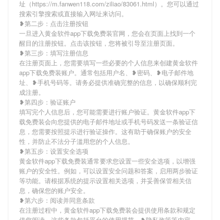
址（https://m.fanwen118.com/ziliao/83061.html）。您可以通过
搜索引擎搜索或直接输入网址来访问。
❥第二步：点击注册按钮
一旦进入黄金软件app下载免费装官网，您会在页面上找到一个
醒目的注册按钮。点击该按钮，您将被引导至注册页面。
❥第三步：填写注册信息
在注册页面上，您需要填写一些必要的个人信息来创建黄金软件
app下载免费装账户。通常包括用户名、❥密码、❥电子邮件地
址、❥手机号码等。请务必提供准确完整的信息，以确保顺利完
成注册。
❥第四步：验证账户
填写完个人信息后，您可能需要进行账户验证。黄金软件app下
载免费装会向您提供的电子邮件地址或手机号码发送一条验证信
息，您需要按照提示进行验证操作。这有助于确保账户的安全
性，并防止不法分子滥用您的个人信息。
❥第五步：设置安全选项
黄金软件app下载免费装通常要求您设置一些安全选项，以增强
账户的安全性。例如，可以设置安全问题和答案，启用两步验证
等功能。请根据系统的提示设置相关选项，并妥善保管相关信
息，确保您的账户安全。
❥第六步：阅读并同意条款
在注册过程中，黄金软件app下载免费装会提供使用条款和规定
供您阅读。这些条款包括平台的使用规范、❥隐私政策等内容。