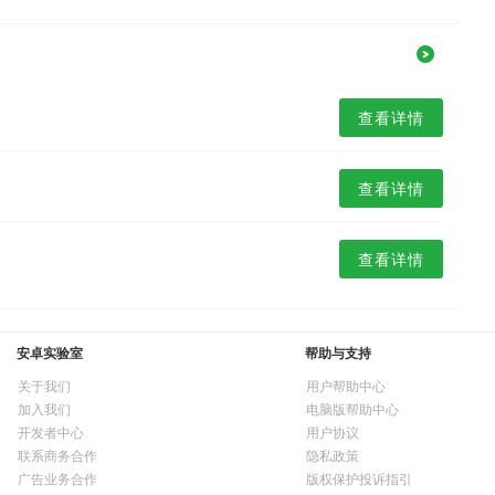
查看详情
查看详情
查看详情
安卓实验室
帮助与支持
关于我们
用户帮助中心
加入我们
电脑版帮助中心
开发者中心
用户协议
联系商务合作
隐私政策
广告业务合作
版权保护投诉指引