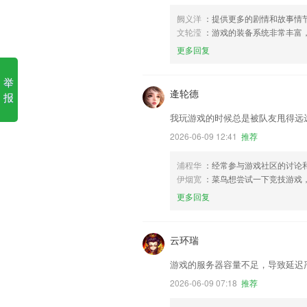
阙义洋
：提供更多的剧情和故事情
文轮滢
：游戏的装备系统非常丰富
更多回复
举
逄轮德
报
我玩游戏的时候总是被队友甩得远
2026-06-09 12:41
推荐
浦程华
：经常参与游戏社区的讨论
伊烟宽
：菜鸟想尝试一下竞技游戏
更多回复
云环瑞
游戏的服务器容量不足，导致延迟
2026-06-09 07:18
推荐