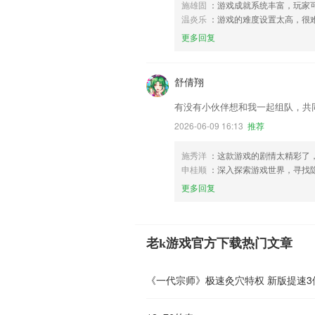
施雄固
：游戏成就系统丰富，玩家
温炎乐
：游戏的难度设置太高，很
更多回复
舒倩翔
有没有小伙伴想和我一起组队，共
2026-06-09 16:13
推荐
施秀洋
：这款游戏的剧情太精彩了
申桂顺
：深入探索游戏世界，寻找
更多回复
老k游戏官方下载热门文章
《一代宗师》极速灸穴特权 新版提速3