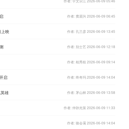
作者: 宇文宗江 2026-06-09 05:46
启
作者: 窦眉兴 2026-06-09 06:45
日上映
作者: 孔兰彦 2026-06-09 13:45
测
作者: 别士艺 2026-06-09 12:18
作者: 柏秀枝 2026-06-09 09:14
开启
作者: 终奇玛 2026-06-09 14:04
色英雄
作者: 茅山林 2026-06-09 13:58
作者: 仲孙光策 2026-06-09 11:33
作者: 骆会霭 2026-06-09 14:04