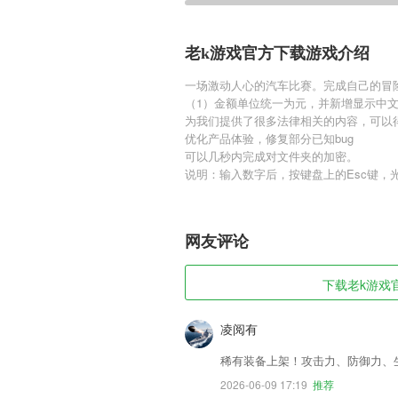
老k游戏官方下载游戏介绍
一场激动人心的汽车比赛。完成自己的冒
（1）金额单位统一为元，并新增显示中
为我们提供了很多法律相关的内容，可以
优化产品体验，修复部分已知bug
可以几秒内完成对文件夹的加密。
说明：输入数字后，按键盘上的Esc键，
网友评论
下载老k游戏官
凌阅有
稀有装备上架！攻击力、防御力、
2026-06-09 17:19
推荐