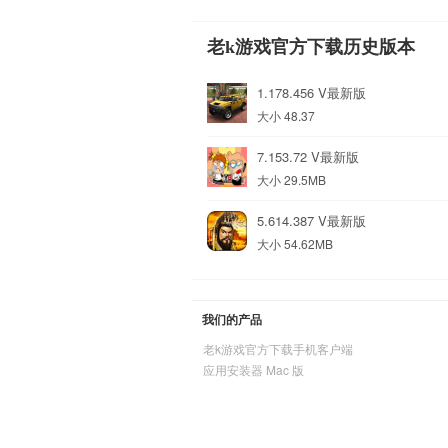
老k游戏官方下载历史版本
1.178.456 V最新版
大小 48.37
7.153.72 V最新版
大小 29.5MB
5.614.387 V最新版
大小 54.62MB
我们的产品
老k游戏官方下载手机客户端
应用安装器 Mac 版