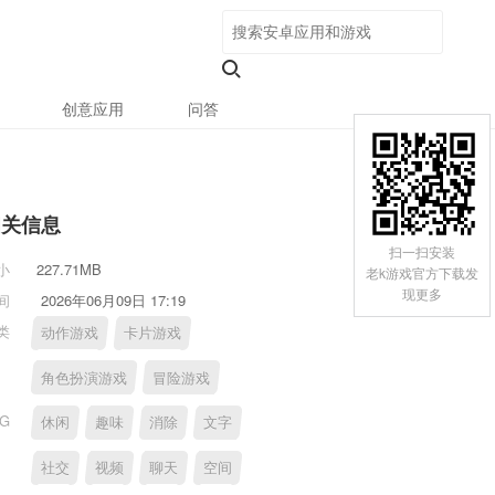
创意应用
问答
相关信息
扫一扫安装
小
227.71MB
老k游戏官方下载发
现更多
间
2026年06月09日 17:19
类
动作游戏
卡片游戏
角色扮演游戏
冒险游戏
AG
休闲
趣味
消除
文字
社交
视频
聊天
空间