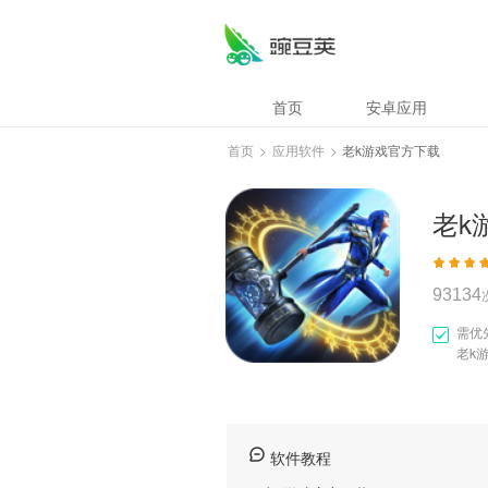
老k游戏官方下载
首页
安卓应用
首页
>
应用软件
>
老k游戏官方下载
老k
93134
需优
老k
软件教程