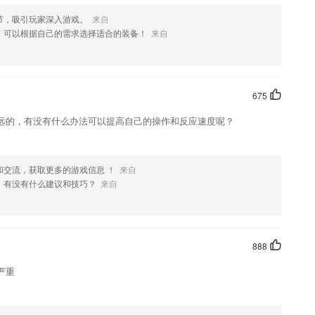
节，吸引玩家深入游戏。
来自
，可以根据自己的需求选择适合的装备！
来自
675
远的，有没有什么办法可以提高自己的操作和反应速度呢？
和交流，获取更多的游戏信息 ！
来自
，有没有什么建议和技巧？
来自
888
严重