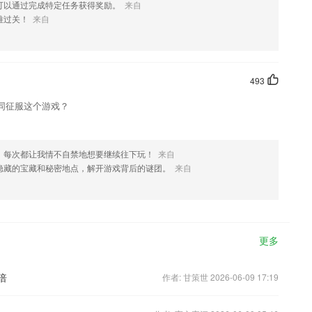
可以通过完成特定任务获得奖励。
来自
难过关！
来自
493
同征服这个游戏？
，每次都让我情不自禁地想要继续往下玩！
来自
隐藏的宝藏和秘密地点，解开游戏背后的谜团。
来自
更多
倍
作者: 甘策世 2026-06-09 17:19